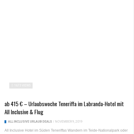
1673 VIEWS
ab 415 € – Urlaubswoche Teneriffa im Labranda-Hotel mit
All Inclusive & Flug
ALL INCLUSIVE URLAUB DEALS
/
NOVEMBER 9, 2019
All Inclusive Hotel im Süden Teneriffas Wandern im Teide-Nationalpark oder