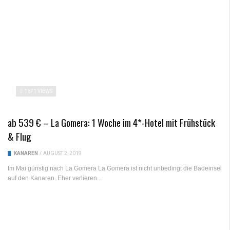
1671 VIEWS
ab 539 € – La Gomera: 1 Woche im 4*-Hotel mit Frühstück
& Flug
KANAREN
/
AUGUST 2, 2019
Im Mai günstig nach La Gomera La Gomera ist nicht unbedingt die Badeinsel
auf den Kanaren. Eher verlieren...