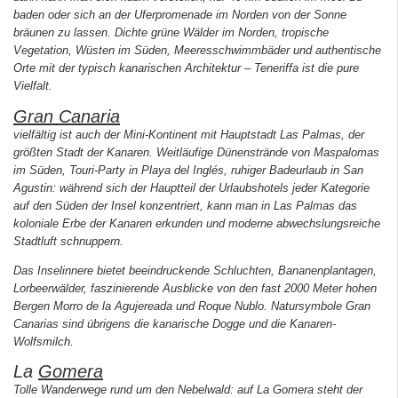
baden oder sich an der Uferpromenade im Norden von der Sonne
bräunen zu lassen. Dichte grüne Wälder im Norden, tropische
Vegetation, Wüsten im Süden, Meeresschwimmbäder und authentische
Orte mit der typisch kanarischen Architektur – Teneriffa ist die pure
Vielfalt.
Gran Canaria
vielfältig ist auch der Mini-Kontinent mit Hauptstadt Las Palmas, der
größten Stadt der Kanaren. Weitläufige Dünenstrände von Maspalomas
im Süden, Touri-Party in Playa del Inglés, ruhiger Badeurlaub in San
Agustin: während sich der Hauptteil der Urlaubshotels jeder Kategorie
auf den Süden der Insel konzentriert, kann man in Las Palmas das
koloniale Erbe der Kanaren erkunden und moderne abwechslungsreiche
Stadtluft schnuppern.
Das Inselinnere bietet beeindruckende Schluchten, Bananenplantagen,
Lorbeerwälder, faszinierende Ausblicke von den fast 2000 Meter hohen
Bergen Morro de la Agujereada und Roque Nublo. Natursymbole Gran
Canarias sind übrigens die kanarische Dogge und die Kanaren-
Wolfsmilch.
La
Gomera
Tolle Wanderwege rund um den Nebelwald: auf La Gomera steht der