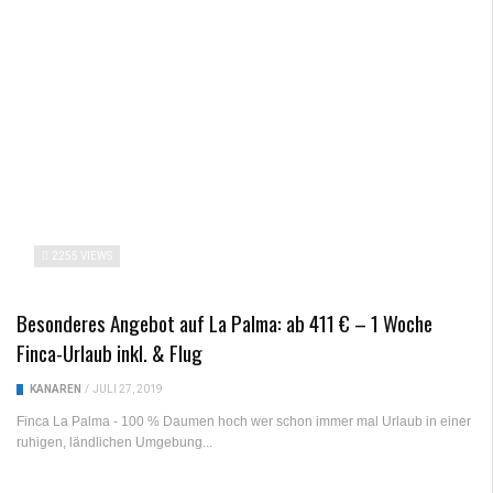
2255 VIEWS
Besonderes Angebot auf La Palma: ab 411 € – 1 Woche
Finca-Urlaub inkl. & Flug
KANAREN
/
JULI 27, 2019
Finca La Palma - 100 % Daumen hoch wer schon immer mal Urlaub in einer
ruhigen, ländlichen Umgebung...