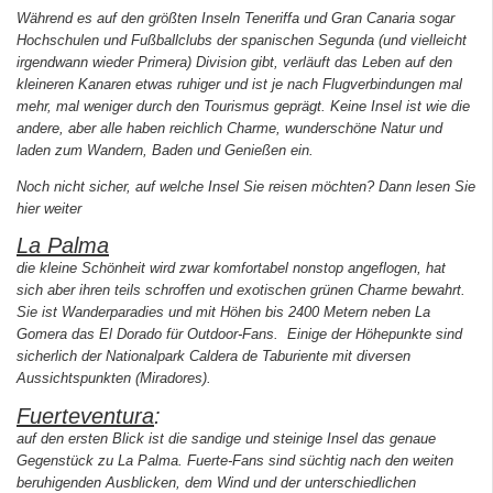
Während es auf den größten Inseln Teneriffa und Gran Canaria sogar
Hochschulen und Fußballclubs der spanischen Segunda (und vielleicht
irgendwann wieder Primera) Division gibt, verläuft das Leben auf den
kleineren Kanaren etwas ruhiger und ist je nach Flugverbindungen mal
mehr, mal weniger durch den Tourismus geprägt. Keine Insel ist wie die
andere, aber alle haben reichlich Charme, wunderschöne Natur und
laden zum Wandern, Baden und Genießen ein.
Noch nicht sicher, auf welche Insel Sie reisen möchten? Dann lesen Sie
hier weiter
La Palma
die kleine Schönheit wird zwar komfortabel nonstop angeflogen, hat
sich aber ihren teils schroffen und exotischen grünen Charme bewahrt.
Sie ist Wanderparadies und mit Höhen bis 2400 Metern neben La
Gomera das El Dorado für Outdoor-Fans. Einige der Höhepunkte sind
sicherlich der Nationalpark Caldera de Taburiente mit diversen
Aussichtspunkten (Miradores).
Fuerteventura
:
auf den ersten Blick ist die sandige und steinige Insel das genaue
Gegenstück zu La Palma. Fuerte-Fans sind süchtig nach den weiten
beruhigenden Ausblicken, dem Wind und der unterschiedlichen