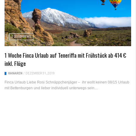
2210 VIEWS
1 Woche Finca Urlaub auf Teneriffa mit Frühstück ab 414 €
inkl. Flüge
KANAREN
/
DEZEMBER 31, 2019
Finca Urlaub Liebe Rosi Schnäppchenjäger – ihr wollt keinen 08/15 Urlaub
mit Bettenburgen und lieber individuell unterwegs sein....