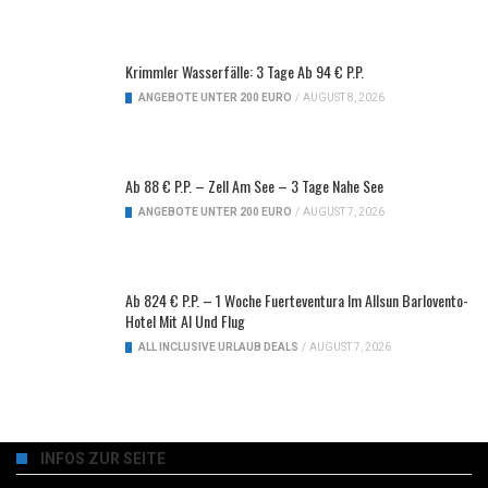
Krimmler Wasserfälle: 3 Tage Ab 94 € P.P.
ANGEBOTE UNTER 200 EURO
/
AUGUST 8, 2026
Ab 88 € P.P. – Zell Am See – 3 Tage Nahe See
ANGEBOTE UNTER 200 EURO
/
AUGUST 7, 2026
Ab 824 € P.P. – 1 Woche Fuerteventura Im Allsun Barlovento-
Hotel Mit AI Und Flug
ALL INCLUSIVE URLAUB DEALS
/
AUGUST 7, 2026
INFOS ZUR SEITE