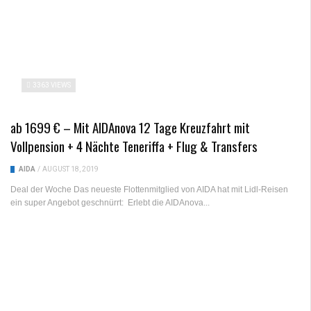
3363 VIEWS
ab 1699 € – Mit AIDAnova 12 Tage Kreuzfahrt mit
Vollpension + 4 Nächte Teneriffa + Flug & Transfers
AIDA
/
AUGUST 18, 2019
Deal der Woche Das neueste Flottenmitglied von AIDA hat mit Lidl-Reisen
ein super Angebot geschnürrt: Erlebt die AIDAnova...