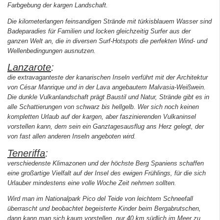
Farbgebung der kargen Landschaft.
Die kilometerlangen feinsandigen Strände mit türkisblauem Wasser sind
Badeparadies für Familien und locken gleichzeitig Surfer aus der
ganzen Welt an, die in diversen Surf-Hotspots die perfekten Wind- und
Wellenbedingungen ausnutzen.
Lanzarote
:
die extravaganteste der kanarischen Inseln verführt mit der Architektur
von César Manrique und in der Lava angebautem Malvasia-Weißwein.
Die dunkle Vulkanlandschaft prägt Baustil und Natur, Strände gibt es in
alle Schattierungen von schwarz bis hellgelb. Wer sich noch keinen
kompletten Urlaub auf der kargen, aber faszinierenden Vulkaninsel
vorstellen kann, dem sein ein Ganztagesausflug ans Herz gelegt, der
von fast allen anderen Inseln angeboten wird.
Teneriffa
:
verschiedenste Klimazonen und der höchste Berg Spaniens schaffen
eine großartige Vielfalt auf der Insel des ewigen Frühlings, für die sich
Urlauber mindestens eine volle Woche Zeit nehmen sollten.
Wird man im Nationalpark Pico del Teide von leichtem Schneefall
überrascht und beobachtet begeisterte Kinder beim Bergabrutschen,
dann kann man sich kaum vorstellen, nur 40 km südlich im Meer zu