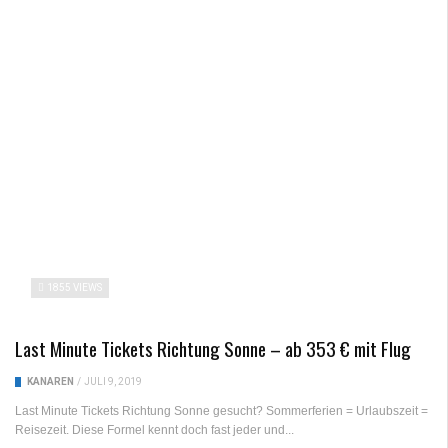
1855 VIEWS
Last Minute Tickets Richtung Sonne – ab 353 € mit Flug
KANAREN
/
JULI 9, 2019
Last Minute Tickets Richtung Sonne gesucht? Sommerferien = Urlaubszeit =
Reisezeit. Diese Formel kennt doch fast jeder und...