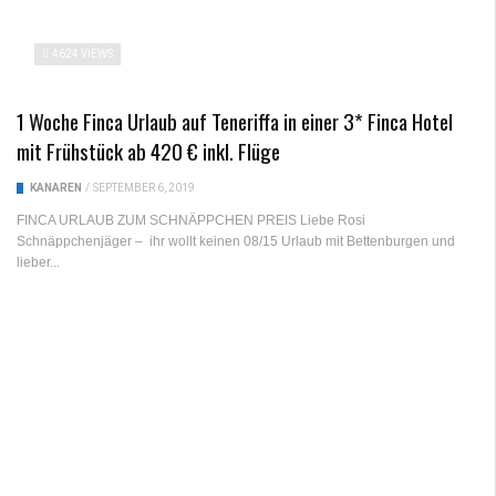
4624 VIEWS
1 Woche Finca Urlaub auf Teneriffa in einer 3* Finca Hotel
mit Frühstück ab 420 € inkl. Flüge
KANAREN
/
SEPTEMBER 6, 2019
FINCA URLAUB ZUM SCHNÄPPCHEN PREIS Liebe Rosi
Schnäppchenjäger – ihr wollt keinen 08/15 Urlaub mit Bettenburgen und
lieber...