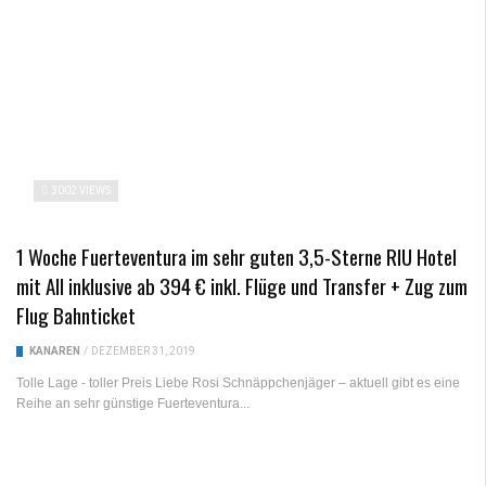
3002 VIEWS
1 Woche Fuerteventura im sehr guten 3,5-Sterne RIU Hotel
mit All inklusive ab 394 € inkl. Flüge und Transfer + Zug zum
Flug Bahnticket
KANAREN
/
DEZEMBER 31, 2019
Tolle Lage - toller Preis Liebe Rosi Schnäppchenjäger – aktuell gibt es eine
Reihe an sehr günstige Fuerteventura...