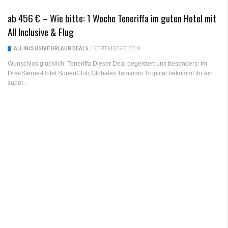
ab 456 € – Wie bitte: 1 Woche Teneriffa im guten Hotel mit
All Inclusive & Flug
ALL INCLUSIVE URLAUB DEALS
/
SEPTEMBER 7, 2019
Wunschlos glücklich: Teneriffa Dieser Deal begeistert uns besonders: Im
Drei-Sterne-Hotel SuneoClub Globales Tamaimo Tropical bekommt ihr ein
super...