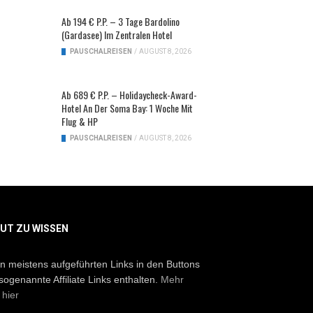
Ab 194 € P.P. – 3 Tage Bardolino
(Gardasee) Im Zentralen Hotel
PAUSCHALREISEN
/
AUGUST 8, 2026
Ab 689 € P.P. – Holidaycheck-Award-
Hotel An Der Soma Bay: 1 Woche Mit
Flug & HP
PAUSCHALREISEN
/
AUGUST 8, 2026
UT ZU WISSEN
en
meistens aufgeführten Links in den Buttons
sogenannte Affiliate Links enthalten.
Mehr
 hier