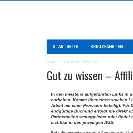
STARTSEITE
KREUZFAHRTEN
Home
Gut Zu Wissen – Affiliate-Links
Gut zu wissen – Affil
In den
meistens aufgeführten Links in d
enthalten. Kommt über einen solchen Li
Arbeit mit einer Provision beteiligt. Fü
endgültige Buchung erfolgt
nie
direkt üb
Partnerseiten weitergeleitet oder findet
sichtbar in den jeweiligen AGB.
Bei urlaubsrosi.de werden Angebote im Vor