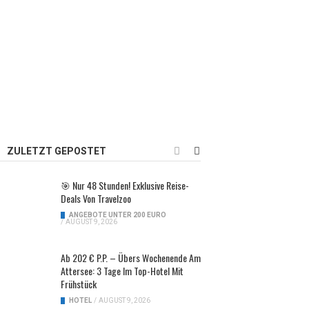
ZULETZT GEPOSTET
🎯 Nur 48 Stunden! Exklusive Reise-
Deals Von Travelzoo
ANGEBOTE UNTER 200 EURO
/
AUGUST 9, 2026
Ab 202 € P.P. – Übers Wochenende Am
Attersee: 3 Tage Im Top-Hotel Mit
Frühstück
HOTEL
/
AUGUST 9, 2026