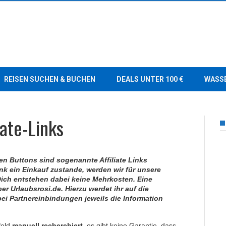
REISEN SUCHEN & BUCHEN
DEALS UNTER 100 €
WASS
iate-Links
en Buttons sind sogenannte Affiliate Links
nk ein Einkauf zustande, werden wir für unsere
r Dich entstehen dabei keine Mehrkosten. Eine
er Urlaubsrosi.de. Hierzu werdet ihr auf die
 bei Partnereinbindungen jeweils die Information
feld
manuell recherchiert
, es gibt keine Garantie, dass