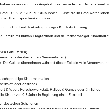
haben wir ein sehr gutes Angebot direkt am
schönen Dünenstrand vo
 Hotel
TUI KIDS Club Riu Olivia Beach
. Gäste die im Hotel waren lobe
e guten Fremdsprachenkenntnisse.
erechtes Hotel mit
deutschsprachiger Kinderbetreuung!
nze Familie mit bunten Programmen und deutschsprachiger Kinderbetre
hen Schulferien)
 innerhalb der deutschen Sommerferien)
 Die Guides übernehmen während dieser Zeit die volle Verantwortung 
utschsprachige Kinderanimation
vwerkstatt oder ähnliches
port & Action, Forscherwerkstatt, Rallyes & Games oder ähnliches
lle Kinder von 0-3 Jahre in Begleitung eines Elternteils
er deutschen Schulferien
 angeboten, an dem die Eltern mit ihrem Kind teilnehmen können.