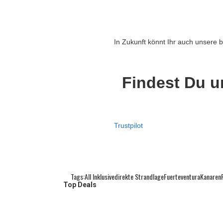
In Zukunft könnt Ihr auch unsere
Findest Du u
Trustpilot
Tags:
All Inklusive
Direkte Strandlage
Fuerteventura
Kanaren
Top Deals