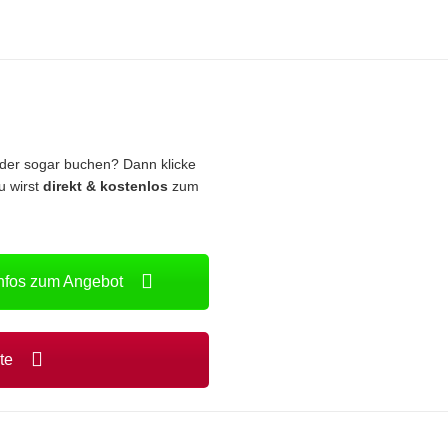
oder sogar buchen? Dann klicke
u wirst
direkt & kostenlos
zum
Infos zum Angebot
ote