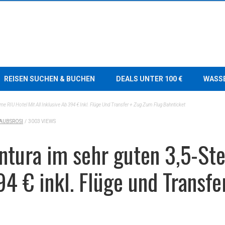
REISEN SUCHEN & BUCHEN
DEALS UNTER 100 €
WASS
e RIU Hotel Mit All Inklusive Ab 394 € Inkl. Flüge Und Transfer + Zug Zum Flug Bahnticket
AUBSROSI
/
3003 VIEWS
ntura im sehr guten 3,5-Ste
94 € inkl. Flüge und Transf