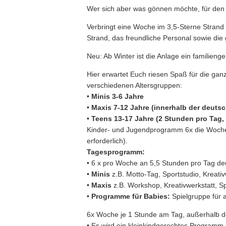
Wer sich aber was gönnen möchte, für den 
Verbringt eine Woche im 3,5-Sterne Strand
Strand, das freundliche Personal sowie di
Neu: Ab Winter ist die Anlage ein familieng
Hier erwartet Euch riesen Spaß für die ga
verschiedenen Altersgruppen:
•
Minis 3-6 Jahre
•
Maxis 7-12 Jahre (innerhalb der deutsc
•
Teens 13-17 Jahre (2 Stunden pro Tag,
Kinder- und Jugendprogramm 6x die Woche.
erforderlich).
Tagesprogramm:
• 6 x pro Woche an 5,5 Stunden pro Tag de
•
Minis
z.B. Motto-Tag, Sportstudio, Kreati
•
Maxis
z.B. Workshop, Kreativwerkstatt, S
•
Programme für Babies:
Spielgruppe für a
6x Woche je 1 Stunde am Tag, außerhalb d
• Es wird ein kleinkindgerechtes Programm