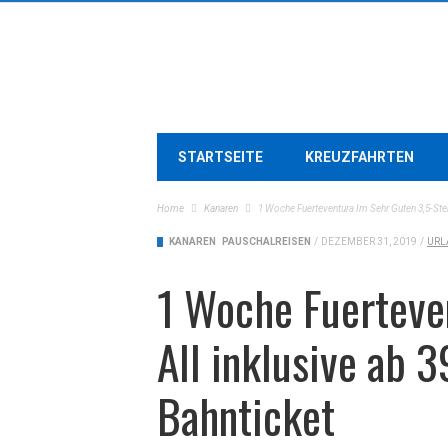
STARTSEITE
KREUZFAHRTEN
Home
Kanaren
1 Woche Fuerteventura Im Sehr Guten 3,5-Stern
KANAREN
PAUSCHALREISEN
/
DEZEMBER 31, 2019
/
URL
1 Woche Fuerteve
All inklusive ab 3
Bahnticket