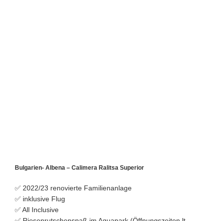
Bulgarien- Albena – Calimera Ralitsa Superior
✅
2022/23 renovierte Familienanlage
✅ inklusive Flug
✅ All Inclusive
✅
Riesenrutschenspaß im Aquapark (Öffnungszeiten lt.