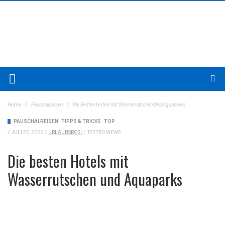
Home
Pauschalreisen
Die Besten Hotels Mit Wasserrutschen Und Aquaparks
PAUSCHALREISEN
TIPPS & TRICKS
TOP
/
JULI 20, 2026
/
URLAUBSROSI
/
157783 VIEWS
Die besten Hotels mit
Wasserrutschen und Aquaparks