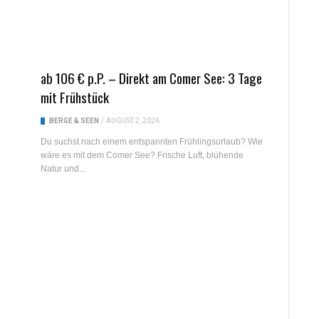
ab 106 € p.P. – Direkt am Comer See: 3 Tage
mit Frühstück
BERGE & SEEN
/
AUGUST 2, 2026
Du suchst nach einem entspannten Frühlingsurlaub? Wie
wäre es mit dem Comer See? Frische Luft, blühende
Natur und...