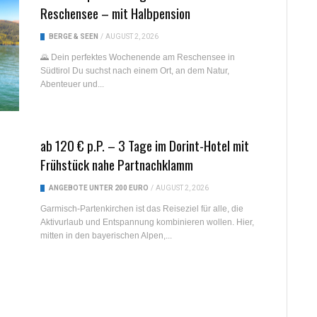
Reschensee – mit Halbpension
BERGE & SEEN
/
AUGUST 2, 2026
🌄 Dein perfektes Wochenende am Reschensee in
Südtirol Du suchst nach einem Ort, an dem Natur,
Abenteuer und...
ab 120 € p.P. – 3 Tage im Dorint-Hotel mit
Frühstück nahe Partnachklamm
ANGEBOTE UNTER 200 EURO
/
AUGUST 2, 2026
Garmisch-Partenkirchen ist das Reiseziel für alle, die
Aktivurlaub und Entspannung kombinieren wollen. Hier,
mitten in den bayerischen Alpen,...