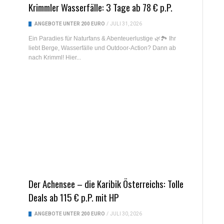
Krimmler Wasserfälle: 3 Tage ab 78 € p.P.
ANGEBOTE UNTER 200 EURO
/
JULI 31, 2026
Ein Paradies für Naturfans & Abenteuerlustige 🌿🏞️ Ihr
liebt Berge, Wasserfälle und Outdoor-Action? Dann ab
nach Krimml! Hier...
Der Achensee – die Karibik Österreichs: Tolle
Deals ab 115 € p.P. mit HP
ANGEBOTE UNTER 200 EURO
/
JULI 30, 2026