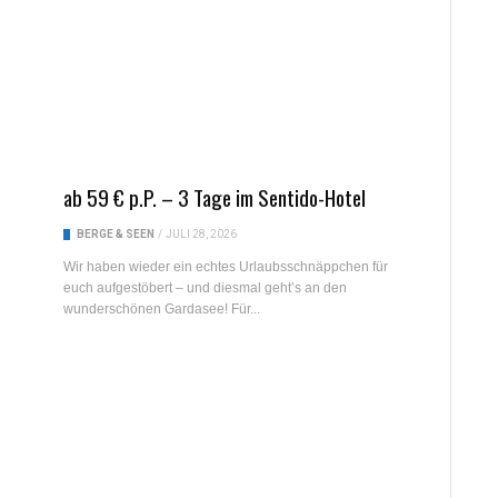
ab 59 € p.P. – 3 Tage im Sentido-Hotel
BERGE & SEEN
/
JULI 28, 2026
Wir haben wieder ein echtes Urlaubsschnäppchen für
euch aufgestöbert – und diesmal geht’s an den
wunderschönen Gardasee! Für...