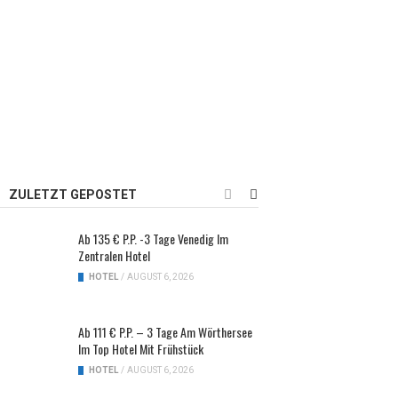
ZULETZT GEPOSTET
Ab 135 € P.P. -3 Tage Venedig Im
Zentralen Hotel
HOTEL
/
AUGUST 6, 2026
Ab 111 € P.P. – 3 Tage Am Wörthersee
Im Top Hotel Mit Frühstück
HOTEL
/
AUGUST 6, 2026