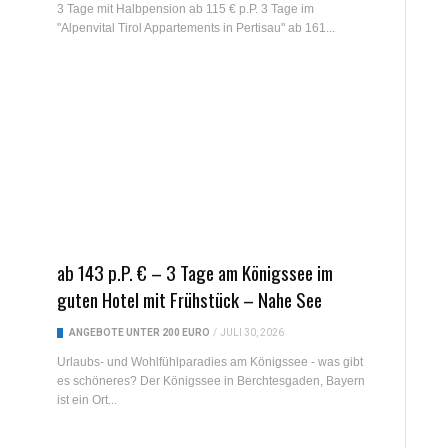
3 Tage mit Halbpension ab 115 € p.P. 3 Tage im
"Alpenvital Tirol Appartements in Pertisau" ab 161...
ab 143 p.P. € – 3 Tage am Königssee im
guten Hotel mit Frühstück – Nahe See
ANGEBOTE UNTER 200 EURO
/
JULI 30, 2026
Urlaubs- und Wohlfühlparadies am Königssee - was gibt
es schöneres? Der Königssee in Berchtesgaden, Bayern
ist ein Ort...