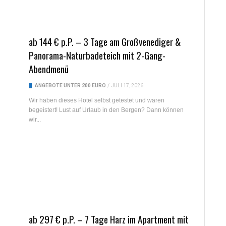
ab 144 € p.P. – 3 Tage am Großvenediger &
Panorama-Naturbadeteich mit 2-Gang-
Abendmenü
ANGEBOTE UNTER 200 EURO
/
JULI 17, 2026
Wir haben dieses Hotel selbst getestet und waren
begeistert! Lust auf Urlaub in den Bergen? Dann können
wir...
ab 297 € p.P. – 7 Tage Harz im Apartment mit