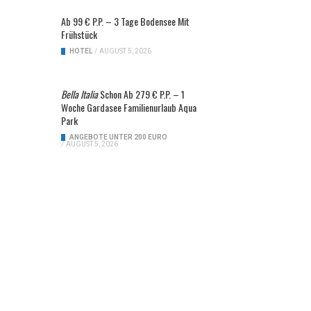
Ab 99 € P.P. – 3 Tage Bodensee Mit
Frühstück
HOTEL
/
AUGUST 5, 2026
Bella Italia
Schon Ab 279 € P.P. – 1
Woche Gardasee Familienurlaub Aqua
Park
ANGEBOTE UNTER 200 EURO
/
AUGUST 5, 2026