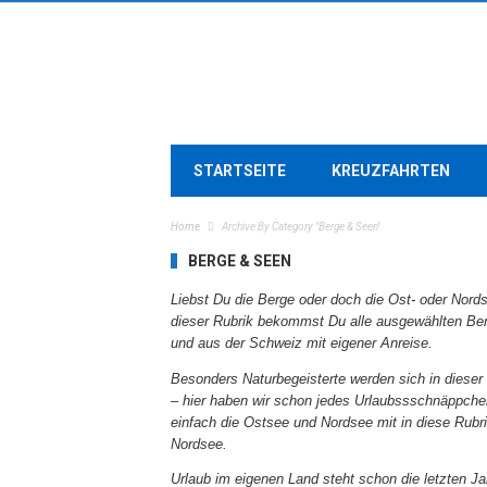
STARTSEITE
KREUZFAHRTEN
Home
Archive By Category "Berge & Seen"
BERGE & SEEN
Liebst Du die Berge oder doch die Ost- oder Nor
dieser Rubrik bekommst Du alle ausgewählten Ber
und aus der Schweiz mit eigener Anreise.
Besonders Naturbegeisterte werden sich in dieser
– hier haben wir schon jedes Urlaubssschnäppchen
einfach die Ostsee und Nordsee mit in diese Rub
Nord
see.
Urlaub im eigenen Land steht schon die letzten J