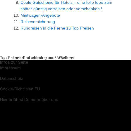
Coole Gutscheine für Hotels – eine tolle Idee zum
später günstig verreisen oder verschenken !
Mietwagen-Angebote
Reiseversicherung
Rundreisen in die Ferne zu Top Preisen
Tags:
Bodensee
Deutschland
Regional
SPA
Wellness
Infos zur Seite
Impressum
Datenschutz
Cookie-Richtlinien EU
Hier
erfährst Du mehr über uns