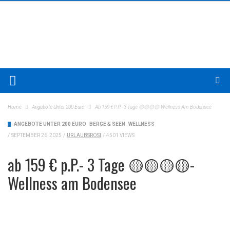
Home
Angebote Unter 200 Euro
Ab 159 € P.P.- 3 Tage 🟡🟡🟡🟡-Wellness Am Bodensee
ANGEBOTE UNTER 200 EURO
BERGE & SEEN
WELLNESS
/
SEPTEMBER 26, 2025
/
URLAUBSROSI
/
4501 VIEWS
ab 159 € p.P.- 3 Tage 🟡🟡🟡🟡-
Wellness am Bodensee