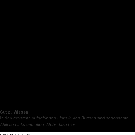
Gut zu Wissen
In den
meistens aufgeführten Links in den Buttons sind sogenannte
Affiliate Links enthalten.
Mehr dazu hier