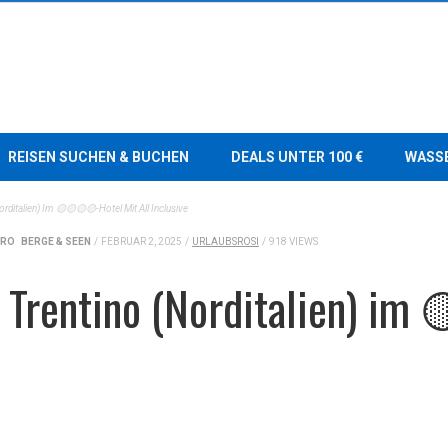
REISEN SUCHEN & BUCHEN
DEALS UNTER 100 €
WASS
orditalien) Im 🟡🟡🟡🟡-Hotel Mit All Inclusive
URO
BERGE & SEEN
/
FEBRUAR 2, 2025
/
URLAUBSROSI
/
918 VIEWS
e Trentino (Norditalien) i