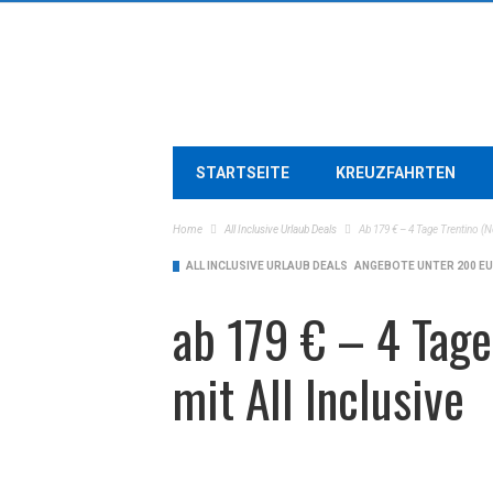
STARTSEITE
KREUZFAHRTEN
Home
All Inclusive Urlaub Deals
Ab 179 € – 4 Tage Trentino (N
ALL INCLUSIVE URLAUB DEALS
ANGEBOTE UNTER 200 E
ab 179 € – 4 Tag
mit All Inclusive