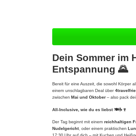
Dein Sommer im
Entspannung 🌄
Bereit für eine Auszeit, die sowohl Körper 
einem unschlagbaren Deal über
4travelfr
zwischen
Mai und Oktober
– also pack dei
All-Inclusive, wie du es liebst 🍽️☕🍷
Der Tag beginnt mit einem
reichhaltigen 
Nudelgericht
, oder einem praktischen
Lun
17:30 Uhr auf dich – mit Kuchen und Heißg