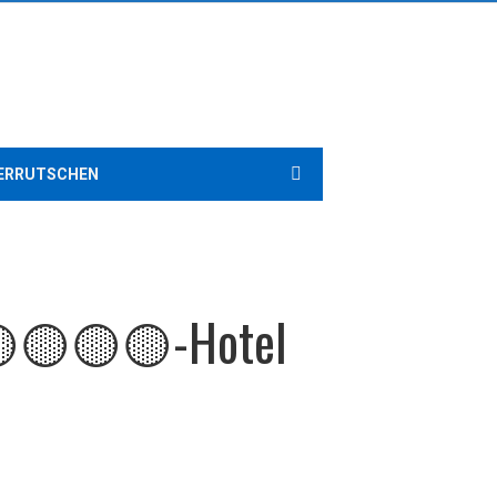
ERRUTSCHEN
m 🟡🟡🟡🟡-Hotel