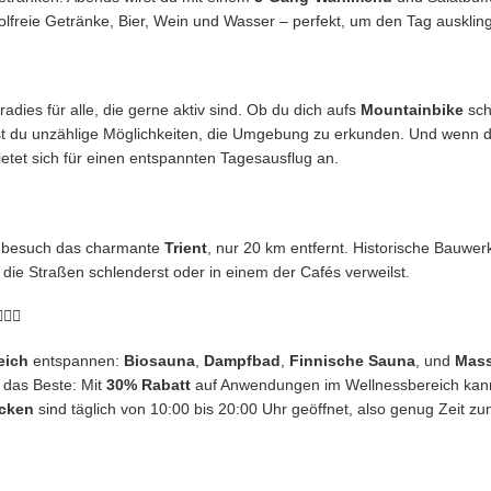
olfreie Getränke, Bier, Wein und Wasser – perfekt, um den Tag ausklin
adies für alle, die gerne aktiv sind. Ob du dich aufs
Mountainbike
sch
est du unzählige Möglichkeiten, die Umgebung zu erkunden. Und wenn d
ietet sich für einen entspannten Tagesausflug an.
nn besuch das charmante
Trient
, nur 20 km entfernt. Historische Bauw
ie Straßen schlenderst oder in einem der Cafés verweilst.
‍♂️
eich
entspannen:
Biosauna
,
Dampfbad
,
Finnische Sauna
, und
Mas
 das Beste: Mit
30% Rabatt
auf Anwendungen im Wellnessbereich kannst
cken
sind täglich von 10:00 bis 20:00 Uhr geöffnet, also genug Zeit z