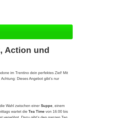
, Action und
ne im Trentino dein perfektes Ziel! Mit
r Achtung: Dieses Angebot gibt’s nur
s die Wahl zwischen einer
Suppe
, einem
ittags wartet die
Tea Time
von 16:00 bis
et verwöhnt. Dazu gibt’s den ganzen Tag