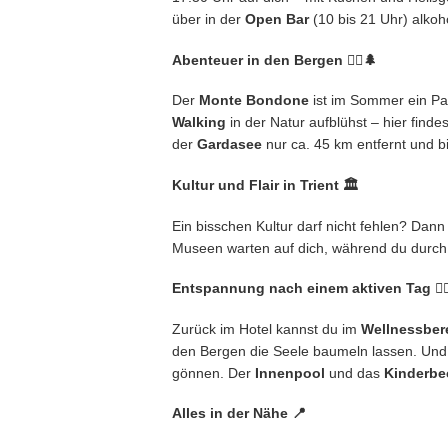
über in der
Open Bar
(10 bis 21 Uhr) alkoh
Abenteuer in den Bergen 🚵‍♂️🌲
Der
Monte Bondone
ist im Sommer ein Par
Walking
in der Natur aufblühst – hier find
der
Gardasee
nur ca. 45 km entfernt und b
Kultur und Flair in Trient 🏛️
Ein bisschen Kultur darf nicht fehlen? Da
Museen warten auf dich, während du durch d
Entspannung nach einem aktiven Tag 🧖‍♀️💆
Zurück im Hotel kannst du im
Wellnessber
den Bergen die Seele baumeln lassen. Und
gönnen. Der
Innenpool
und das
Kinderbe
Alles in der Nähe 📍