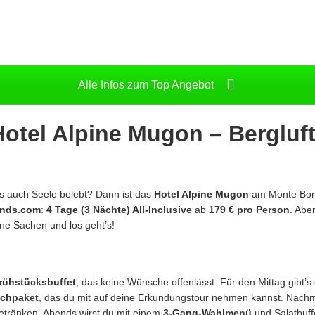
Alle Infos zum Top Angebot
Hotel Alpine Mugon
– Bergluft
als auch Seele belebt? Dann ist das
Hotel Alpine Mugon
am Monte Bondo
iends.com
:
4 Tage (3 Nächte) All-Inclusive
ab
179 € pro Person
. Abe
ne Sachen und los geht’s!
Frühstücksbuffet
, das keine Wünsche offenlässt. Für den Mittag gibt’
chpaket
, das du mit auf deine Erkundungstour nehmen kannst. Nachm
etränken. Abends wirst du mit einem
3-Gang-Wahlmenü
und Salatbuff