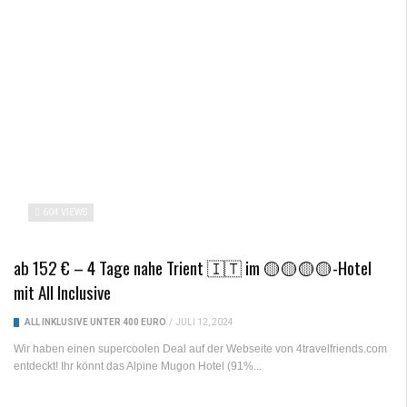
604 VIEWS
ab 152 € – 4 Tage nahe Trient 🇮🇹 im 🟡🟡🟡🟡-Hotel
mit All Inclusive
ALL INKLUSIVE UNTER 400 EURO
/
JULI 12, 2024
Wir haben einen supercoolen Deal auf der Webseite von 4travelfriends.com
entdeckt! Ihr könnt das Alpine Mugon Hotel (91%...