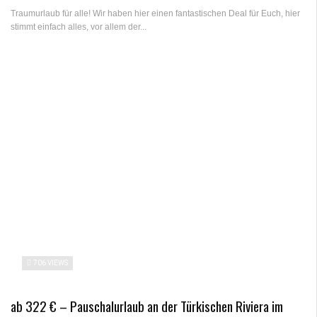
Traumurlaub für alle! Wir haben hier einen fantastischen Deal für Euch, hier
stimmt einfach alles, vor allem der...
706 VIEWS
ab 322 € – Pauschalurlaub an der Türkischen Riviera im