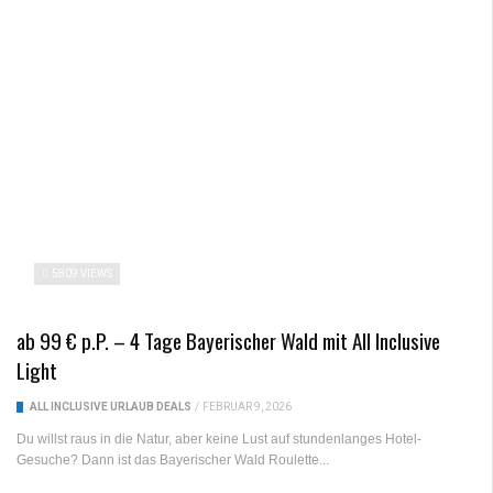
5809 VIEWS
ab 99 € p.P. – 4 Tage Bayerischer Wald mit All Inclusive
Light
ALL INCLUSIVE URLAUB DEALS
/
FEBRUAR 9, 2026
Du willst raus in die Natur, aber keine Lust auf stundenlanges Hotel-
Gesuche? Dann ist das Bayerischer Wald Roulette...