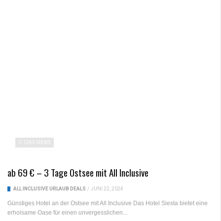
1245 VIEWS
ab 69 € – 3 Tage Ostsee mit All Inclusive
ALL INCLUSIVE URLAUB DEALS
/
JUNI 22, 2024
Günstiges Hotel an der Ostsee mit All Inclusive Das Hotel Siesta bietet eine
erholsame Oase für einen unvergesslichen...