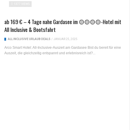
1377 VIEWS
ab 169 € – 4 Tage nahe Gardasee im 🟡🟡🟡🟡-Hotel mit
All Inclusive & Bootsfahrt
ALL INCLUSIVE URLAUB DEALS
/
JANUAR 25, 2025
Arco Smart Hotel: All-Inclusive-Auszeit am Gardasee Bist du bereit für eine
Auszeit, die gleichzeitig entspannt und erlebnisreich ist?...