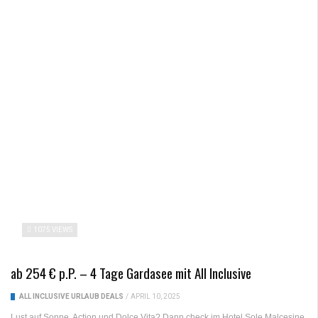
1075 VIEWS
ab 254 € p.P. – 4 Tage Gardasee mit All Inclusive
ALL INCLUSIVE URLAUB DEALS
/
APRIL 10, 2025
Lust auf Sonne, Action und Dolce Vita? Dann check im Hotel Sole Malcesine