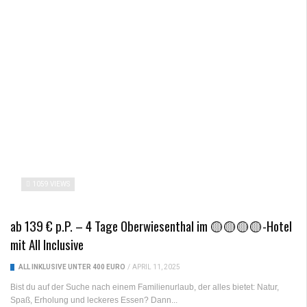
1059 VIEWS
ab 139 € p.P. – 4 Tage Oberwiesenthal im 🟡🟡🟡🟡-Hotel
mit All Inclusive
ALL INKLUSIVE UNTER 400 EURO
/
APRIL 11, 2025
Bist du auf der Suche nach einem Familienurlaub, der alles bietet: Natur,
Spaß, Erholung und leckeres Essen? Dann...