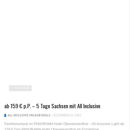
1952 VIEWS
ab 159 € p.P. – 5 Tage Sachsen mit All Inclusive
ALL INCLUSIVE URLAUB DEALS
/
DEZEMBER 29, 2025
Familienurlaub im PANORAMA Hotel Oberwiesenthal – All Inclusive Light ab
159 € Das PANORAMA Hotel Oberwiesenthal im Erzgebirge...