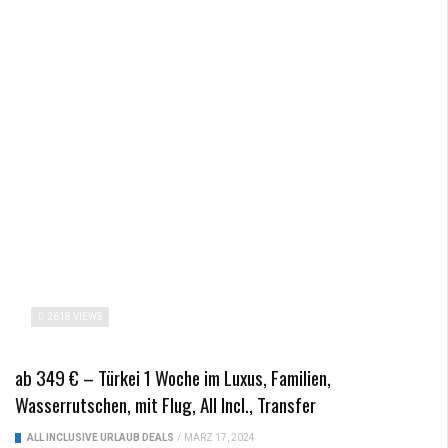
2618 VIEWS
ab 349 € – Türkei 1 Woche im Luxus, Familien,
Wasserrutschen, mit Flug, All Incl., Transfer
ALL INCLUSIVE URLAUB DEALS
/
MÄRZ 17, 2024