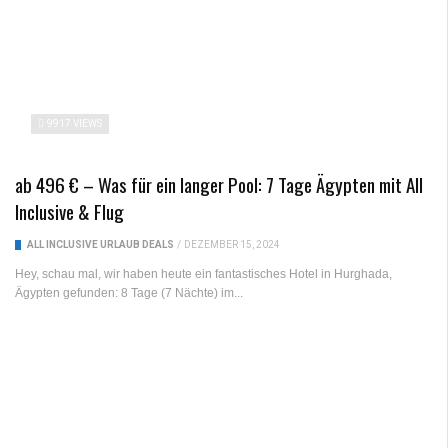
9917 VIEWS
ab 496 € – Was für ein langer Pool: 7 Tage Ägypten mit All
Inclusive & Flug
ALL INCLUSIVE URLAUB DEALS
/
DEZEMBER 15, 2024
Hey, schau mal, wir haben heute ein fantastisches Hotel in Hurghada,
Ägypten gefunden: 8 Tage (7 Nächte) im...