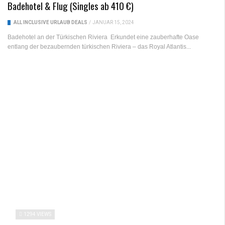
Badehotel & Flug (Singles ab 410 €)
ALL INCLUSIVE URLAUB DEALS
/
JANUAR 15, 2024
Badehotel an der Türkischen Riviera Erkundet eine zauberhafte Oase
entlang der bezaubernden türkischen Riviera – das Royal Atlantis...
1294 VIEWS