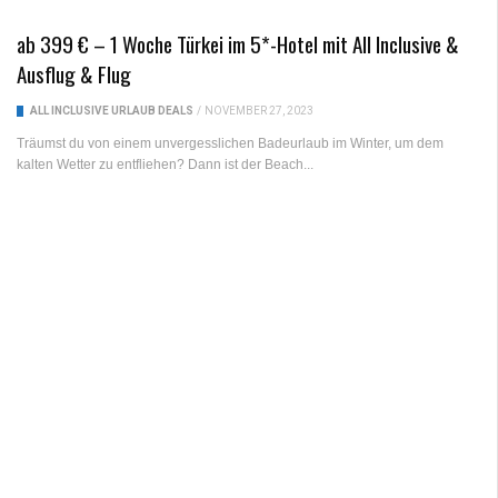
ab 399 € – 1 Woche Türkei im 5*-Hotel mit All Inclusive &
Ausflug & Flug
ALL INCLUSIVE URLAUB DEALS
/
NOVEMBER 27, 2023
Träumst du von einem unvergesslichen Badeurlaub im Winter, um dem
kalten Wetter zu entfliehen? Dann ist der Beach...