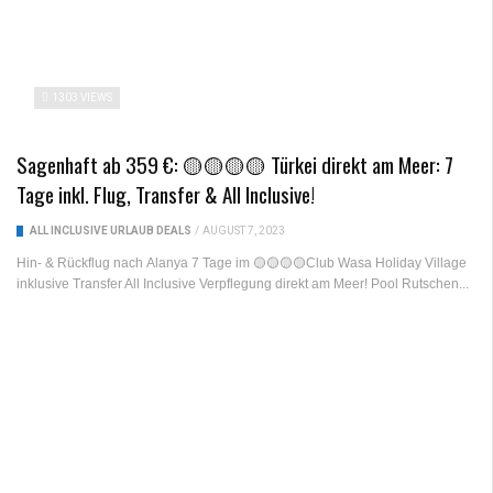
1303 VIEWS
Sagenhaft ab 359 €: 🟡🟡🟡🟡 Türkei direkt am Meer: 7
Tage inkl. Flug, Transfer & All Inclusive!
ALL INCLUSIVE URLAUB DEALS
/
AUGUST 7, 2023
Hin- & Rückflug nach Alanya 7 Tage im 🟡🟡🟡🟡Club Wasa Holiday Village
inklusive Transfer All Inclusive Verpflegung direkt am Meer! Pool Rutschen...