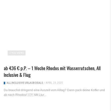
933 VIEWS
ab 436 € p.P. – 1 Woche Rhodos mit Wasserrutschen, All
Inclusive & Flug
ALL INCLUSIVE URLAUB DEALS
/
APRIL 23, 2025
Du brauchst dringend eine Auszeit vom Alltag? Dann pack deine Koffer und
ab nach Rhodos! 🇬🇷 Mit Ltur...