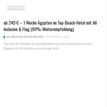
494 VIEWS
ab 249 € – 1 Woche Ägypten im Top-Beach-Hotel mit All
Inclusive & Flug (99%-Weiterempfehlung)
ALL INKLUSIVE UNTER 400 EURO
/
NOVEMBER 20, 2023
Top Deal für Ägypten So günstig haben wir eine Pauschalreise nach
Ägypten mit All Inclusive schon lange nicht...