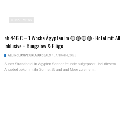
18279 VIEWS
ab 446 € – 1 Woche Ägypten im 🟡🟡🟡🟡- Hotel mit All
Inklusive + Bungalow & Flüge
ALL INCLUSIVE URLAUB DEALS
/
JANUAR 4, 2025
Super Strandhotel in Ägypten Sonnenfreunde aufgepasst - bei diesem
Angebot bekommt ihr Sonne, Strand und Meer zu einem...