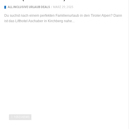
ALL INCLUSIVE URLAUB DEALS
/
MÄRZ 29, 2025
Du suchst nach einem perfekten Familienurlaub in den Tiroler Alpen? Dann
ist das Lifthotel Aschaber in Kirchberg nahe...
1050 VIEWS