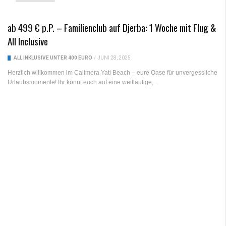
ab 499 € p.P. – Familienclub auf Djerba: 1 Woche mit Flug &
All Inclusive
ALL INKLUSIVE UNTER 400 EURO
/
JUNI 28, 2025
Herzlich willkommen im Calimera Yati Beach – eure Oase für unvergessliche
Urlaubsmomente! Ihr könnt euch auf eine weitläufige,...