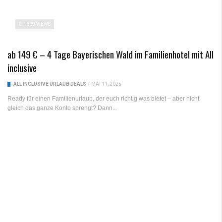
1609 VIEWS
ab 149 € – 4 Tage Bayerischen Wald im Familienhotel mit All
inclusive
ALL INCLUSIVE URLAUB DEALS
/
MAI 11, 2025
Ready für einen Familienurlaub, der euch richtig was bietet – aber nicht
gleich das ganze Konto sprengt? Dann...