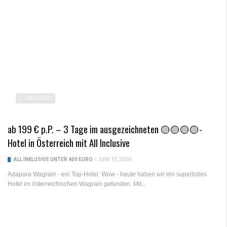
7345 VIEWS
ab 199 € p.P. – 3 Tage im ausgezeichneten 🟡🟡🟡🟡-
Hotel in Österreich mit All Inclusive
ALL INKLUSIVE UNTER 400 EURO
/
JUNI 15, 2026
Adapura Wagrain - ein Top-Hotel Wow - heute haben wir ein supertolles
Hotel im österreichischen Wagrain gefunden. Mit...