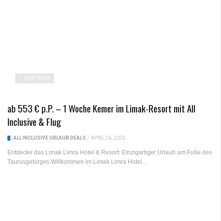
2494 VIEWS
ab 553 € p.P. – 1 Woche Kemer im Limak-Resort mit All
Inclusive & Flug
ALL INCLUSIVE URLAUB DEALS
/
APRIL 26, 2025
Entdecke das Limak Limra Hotel & Resort: Einzigartiger Urlaub am Fuße des
Taurusgebirges Willkommen im Limak Limra Hotel...