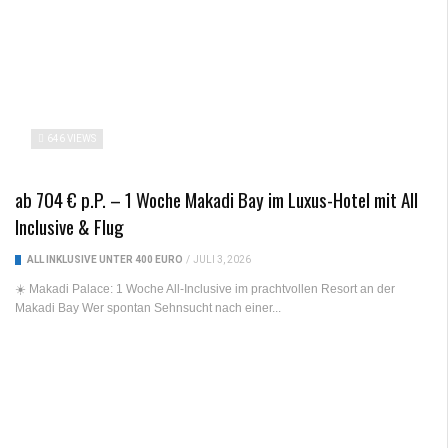
646 VIEWS
ab 704 € p.P. – 1 Woche Makadi Bay im Luxus-Hotel mit All
Inclusive & Flug
ALL INKLUSIVE UNTER 400 EURO
/
JULI 3, 2026
☀️ Makadi Palace: 1 Woche All-Inclusive im prachtvollen Resort an der
Makadi Bay Wer spontan Sehnsucht nach einer...