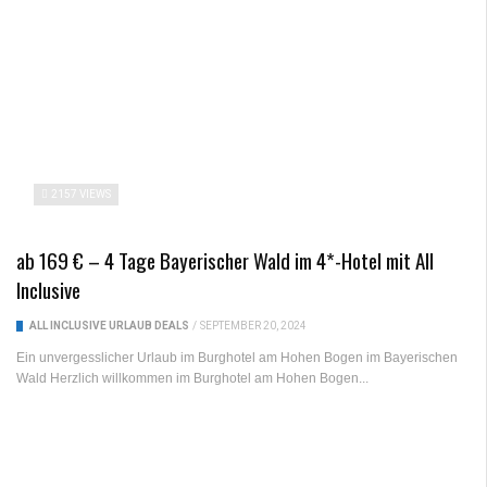
2157 VIEWS
ab 169 € – 4 Tage Bayerischer Wald im 4*-Hotel mit All
Inclusive
ALL INCLUSIVE URLAUB DEALS
/
SEPTEMBER 20, 2024
Ein unvergesslicher Urlaub im Burghotel am Hohen Bogen im Bayerischen
Wald Herzlich willkommen im Burghotel am Hohen Bogen...