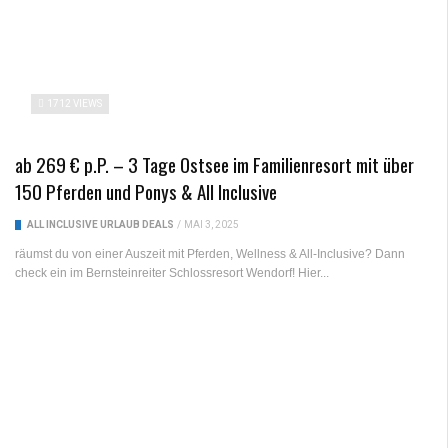
1712 VIEWS
ab 269 € p.P. – 3 Tage Ostsee im Familienresort mit über
150 Pferden und Ponys & All Inclusive
ALL INCLUSIVE URLAUB DEALS
/
MAI 3, 2025
räumst du von einer Auszeit mit Pferden, Wellness & All-Inclusive? Dann
check ein im Bernsteinreiter Schlossresort Wendorf! Hier...