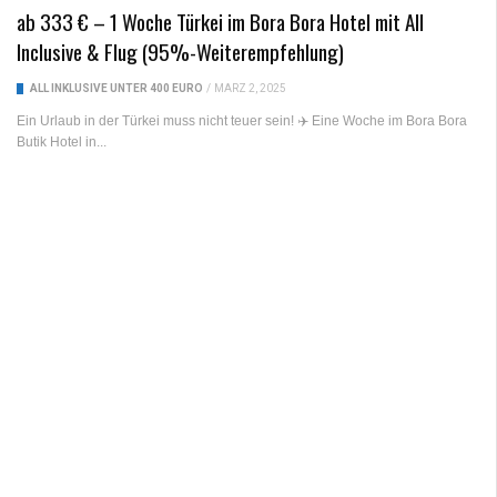
ab 333 € – 1 Woche Türkei im Bora Bora Hotel mit All
Inclusive & Flug (95%-Weiterempfehlung)
ALL INKLUSIVE UNTER 400 EURO
/
MÄRZ 2, 2025
Ein Urlaub in der Türkei muss nicht teuer sein! ✈️ Eine Woche im Bora Bora
Butik Hotel in...