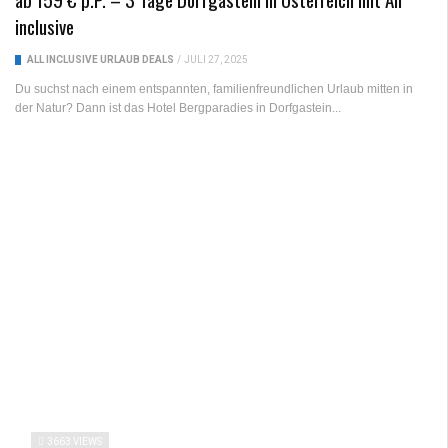
inclusive
ALL INCLUSIVE URLAUB DEALS
/
JULI 27, 2025
Du suchst nach einem entspannten, familienfreundlichen Urlaub mitten in
der Natur? Dann ist das Hotel Bergparadies in Dorfgastein...
3663 VIEWS