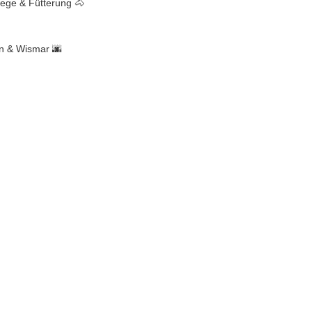
flege & Fütterung 🐴
in & Wismar 🌆