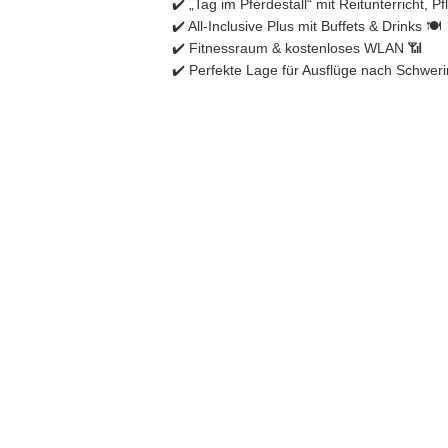
✔️ „Tag im Pferdestall“ mit Reitunterricht, P
✔️ All-Inclusive Plus mit Buffets & Drinks 🍽️
✔️ Fitnessraum & kostenloses WLAN 📶
✔️ Perfekte Lage für Ausflüge nach Schwer