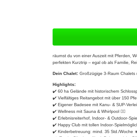
räumst du von einer Auszeit mit Pferden, W
perfekten Kurztrip – egal ob als Familie, Re
Dein Chalet:
Großzügige 3-Raum Chalets mit
Highlights:
✔️ 60 ha Gelände mit historischem Schloss
✔️ Vielfältiges Reitangebot mit über 150 Pf
✔️ Eigener Badesee mit Kanu- & SUP-Verleih 
✔️ Wellness mit Sauna & Whirlpool 💆‍♀️
✔️ Erlebnisreiterhof, Indoor- & Outdoor-Spie
✔️ Happy Club mit tollen Indoor-Spielmöglic
✔️ Kinderbetreuung: mind. 35 Std./Woche 