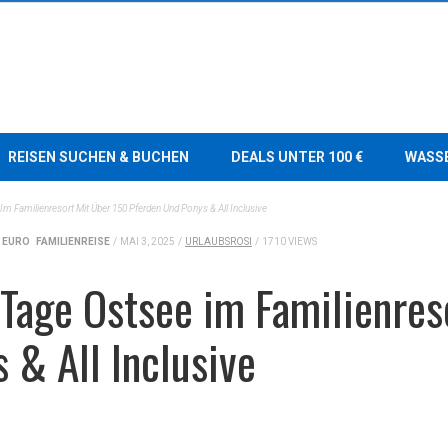
REISEN SUCHEN & BUCHEN
DEALS UNTER 100 €
WASS
 Im Familienresort Mit Über 150 Pferden Und Ponys & All Inclusive
0 EURO
FAMILIENREISE
/
MAI 3, 2025
/
URLAUBSROSI
/
1710 VIEWS
 Tage Ostsee im Familienres
 & All Inclusive