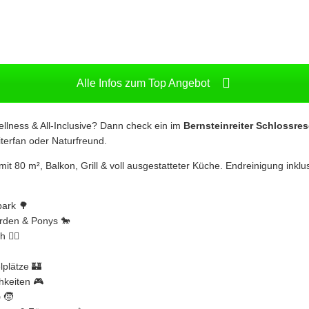
Alle Infos zum Top Angebot
ellness & All-Inclusive? Dann check ein im
Bernsteinreiter Schlossre
iterfan oder Naturfreund.
 80 m², Balkon, Grill & voll ausgestatteter Küche. Endreinigung inklus
park 🌳
erden & Ponys 🐎
🏄‍♂️
lplätze 🏰
hkeiten 🎮
🧒