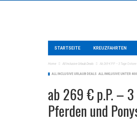
STARTSEITE
KREUZFAHRTEN
Home
All Inclusive Urlaub Deals
Ab 269 € P.P. – 3 Tage Ostsee
ALL INCLUSIVE URLAUB DEALS
ALL INKLUSIVE UNTER 40
ab 269 € p.P. – 3
Pferden und Ponys