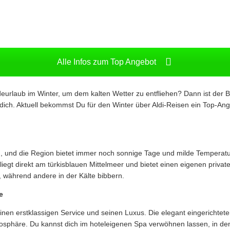
Alle Infos zum Top Angebot
urlaub im Winter, um dem kalten Wetter zu entfliehen? Dann ist der B
 dich. Aktuell bekommst Du für den Winter über Aldi-Reisen ein Top-An
, und die Region bietet immer noch sonnige Tage und milde Temperatur
iegt direkt am türkisblauen Mittelmeer und bietet einen eigenen priva
 während andere in der Kälte bibbern.
e
nen erstklassigen Service und seinen Luxus. Die elegant eingerichtet
osphäre. Du kannst dich im hoteleigenen Spa verwöhnen lassen, in d