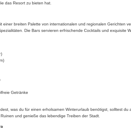
die das Resort zu bieten hat.
it einer breiten Palette von internationalen und regionalen Gerichten 
 Spezialitäten. Die Bars servieren erfrischende Cocktails und exquisite
r)
rm)
)
lfreie Getränke
dest, was du für einen erholsamen Winterurlaub benötigst, solltest 
n Ruinen und genieße das lebendige Treiben der Stadt.
ya