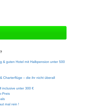
n?
g & guten Hotel mit Halbpension unter 500
& Charterflüge – die ihr nicht überall
l inclusive unter 300 €
-Preis
eals
ut mal rein !