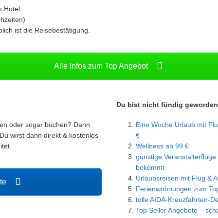
 Hotel
hzeiten)
ch ist die Reisebestätigung.
Alle Infos zum Top Angebot
Du bist nicht fündig geworde
ren oder sogar buchen? Dann
Eine Woche Urlaub mit Flu
Du wirst dann direkt & kostenlos
€
tet.
Wellness ab 99 €
günstige Veranstalterflüge 
bekommt
Urlaubsreisen mit Flug & Al
ote
Ferienwohnungen zum Top
tolle AIDA-Kreuzfahrten-D
Top Seller Angebote – scha