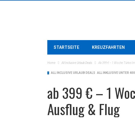
STARTSEITE
KREUZFAHRTEN
Home
All Inclusive Urlaub Deals
Ab 399 € – 1 Woche Türkei Im 
ALL INCLUSIVE URLAUB DEALS
ALL INKLUSIVE UNTER 40
ab 399 € – 1 Woch
Ausflug & Flug