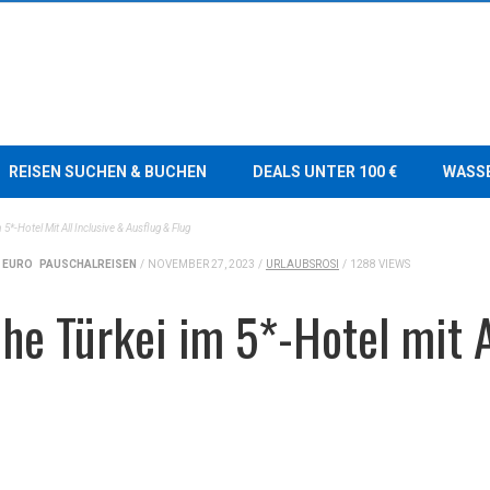
REISEN SUCHEN & BUCHEN
DEALS UNTER 100 €
WASS
5*-Hotel Mit All Inclusive & Ausflug & Flug
0 EURO
PAUSCHALREISEN
/
NOVEMBER 27, 2023
/
URLAUBSROSI
/
1288 VIEWS
e Türkei im 5*-Hotel mit A