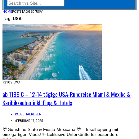
HOME
POSTS TAGGED "USA"
Tag:
USA
7210 VIEWS
ab 1199 € – 12-14 tägige USA-Rundreise Miami & Mexiko &
Karibikzauber inkl. Flug & Hotels
PAUSCHALREISEN
/
FEBRUAR 17, 2025
🌴 Sunshine State & Fiesta Mexicana 🌴 – Inselhopping mit
einzigartigen Vibes! ✨ Exklusive Unterkünfte für besondere