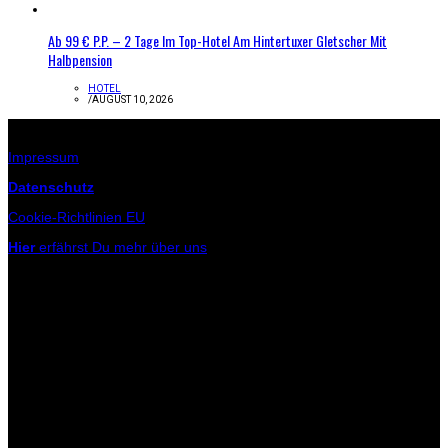
Ab 99 € P.P. – 2 Tage Im Top-Hotel Am Hintertuxer Gletscher Mit
Halbpension
HOTEL
/
AUGUST 10, 2026
Infos zur Seite
Impressum
Datenschutz
Cookie-Richtlinien EU
Hier
erfährst Du mehr über uns