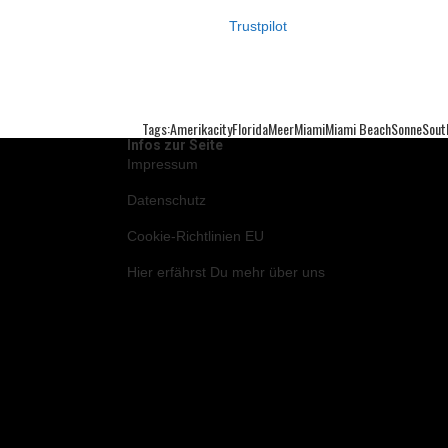
Trustpilot
Tags:
Amerika
City
Florida
Meer
Miami
Miami Beach
Sonne
Sout
Infos zur Seite
Impressum
Datenschutz
Cookie-Richtlinien EU
Hier
erfährst Du mehr über uns