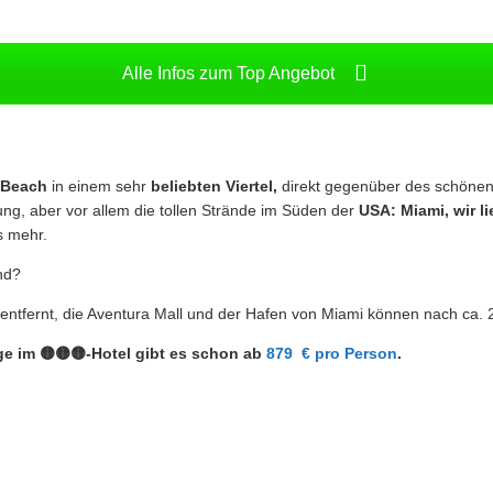
Alle Infos zum Top Angebot
 Beach
in einem sehr
beliebten Viertel,
direkt gegenüber des schönen
ung, aber vor allem die tollen Strände im Süden der
USA: Miami, wir l
s mehr.
nd?
entfernt, die Aventura Mall und der Hafen von Miami können nach ca. 
ge im 🟡🟡🟡-Hotel gibt es schon ab
879 € pro Person
.