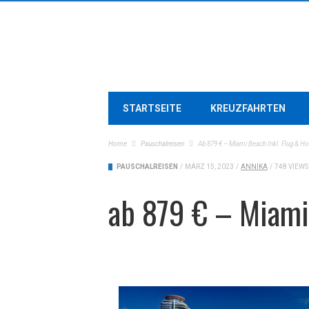
STARTSEITE
KREUZFAHRTEN
Home
Pauschalreisen
Ab 879 € – Miami Beach Inkl. Flug & Ho
PAUSCHALREISEN
/
MÄRZ 15, 2023
/
ANNIKA
/
748 VIEWS
ab 879 € – Miami 