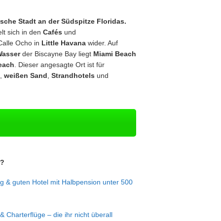
sche Stadt an der Südspitze Floridas.
lt sich in den
Cafés
und
Calle Ocho in
Little Havana
wider. Auf
Wasser
der Biscayne Bay liegt
Miami Beach
each
. Dieser angesagte Ort ist für
,
weißen Sand
,
Strandhotels
und
n?
g & guten Hotel mit Halbpension unter 500
& Charterflüge – die ihr nicht überall