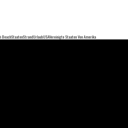
h Beach
Staaten
Strand
Urlaub
USA
Vereinigte Staaten Von Amerika