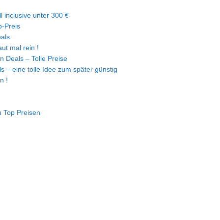
l inclusive unter 300 €
-Preis
eals
ut mal rein !
n Deals – Tolle Preise
s – eine tolle Idee zum später günstig
n !
u Top Preisen