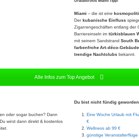
Urlaubsrosis Miami Tipp!
Miami
– die ist eine
kosmopoliti
Der
kubanische Einfluss
spiege
Zigarrengeschäften entlang der 
Barriereinseln im
türkisblauen 
mit seinem Sandstrand
South B
farbenfrohe Art-déco-Gebäude
trendige Nachtclubs
bekannt.
Alle Infos zum Top Angebot
Du bist nicht fündig geworde
ren oder sogar buchen? Dann
Eine Woche Urlaub mit Flu
Du wirst dann direkt & kostenlos
€
tet.
Wellness ab 99 €
günstige Veranstalterflüge 