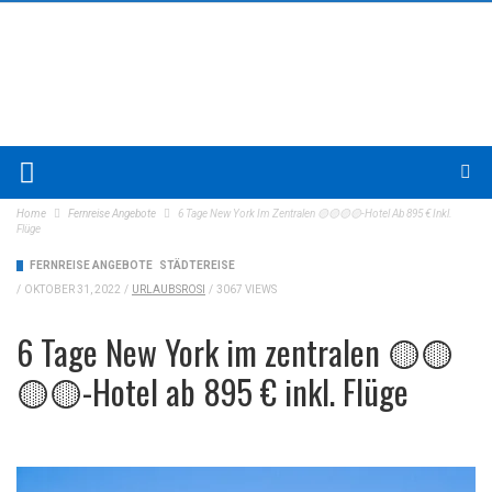
Home
Fernreise Angebote
6 Tage New York Im Zentralen 🟡🟡🟡🟡-Hotel Ab 895 € Inkl.
Flüge
FERNREISE ANGEBOTE
STÄDTEREISE
/
OKTOBER 31, 2022
/
URLAUBSROSI
/
3067 VIEWS
6 Tage New York im zentralen 🟡🟡
🟡🟡-Hotel ab 895 € inkl. Flüge