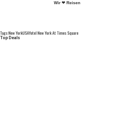
Wir ❤ Reisen
Tags:
New York
USA
Yotel New York At Times Square
Top Deals