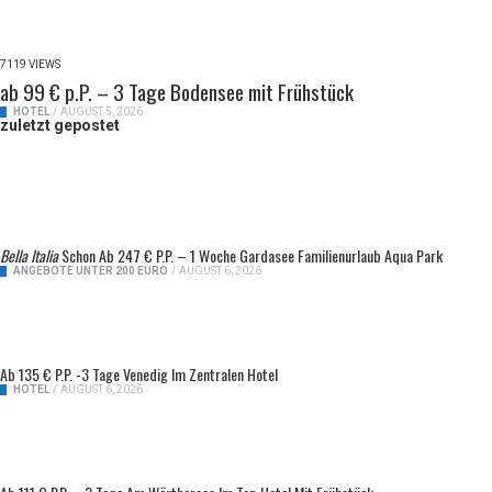
7119 VIEWS
ab 99 € p.P. – 3 Tage Bodensee mit Frühstück
HOTEL
/
AUGUST 5, 2026
zuletzt gepostet
Bella Italia
Schon Ab 247 € P.P. – 1 Woche Gardasee Familienurlaub Aqua Park
ANGEBOTE UNTER 200 EURO
/
AUGUST 6, 2026
Ab 135 € P.P. -3 Tage Venedig Im Zentralen Hotel
HOTEL
/
AUGUST 6, 2026