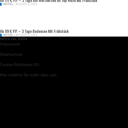
Ab 111 € P.P. – 3 Tage Am Wörthersee Im Top Hotel Mit Frühstück
HOTEL
/
AUGUST 6, 2026
Ab 99 € P.P. – 3 Tage Bodensee Mit Frühstück
HOTEL
/
AUGUST 5, 2026
Infos zur Seite
Impressum
Datenschutz
Cookie-Richtlinien EU
Hier
erfährst Du mehr über uns