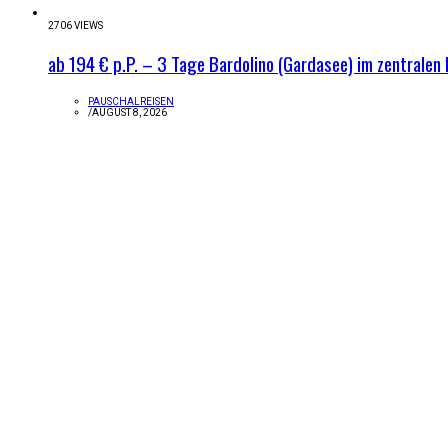
2706 VIEWS
ab 194 € p.P. – 3 Tage Bardolino (Gardasee) im zentralen 
PAUSCHALREISEN
/
AUGUST 8, 2026