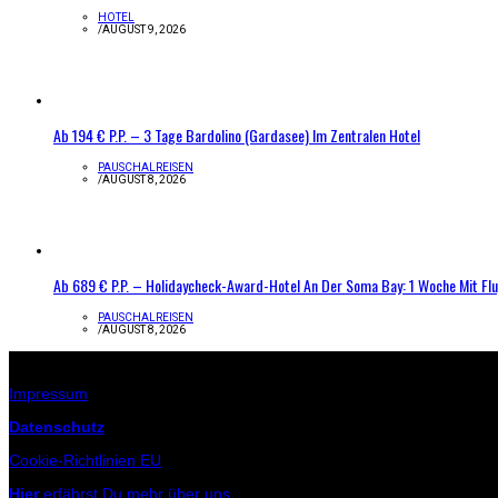
HOTEL
/
AUGUST 9, 2026
Ab 194 € P.P. – 3 Tage Bardolino (Gardasee) Im Zentralen Hotel
PAUSCHALREISEN
/
AUGUST 8, 2026
Ab 689 € P.P. – Holidaycheck-Award-Hotel An Der Soma Bay: 1 Woche Mit Fl
PAUSCHALREISEN
/
AUGUST 8, 2026
Infos zur Seite
Impressum
Datenschutz
Cookie-Richtlinien EU
Hier
erfährst Du mehr über uns