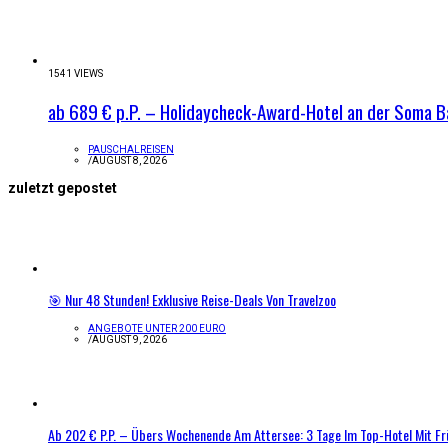
1541 VIEWS
ab 689 € p.P. – Holidaycheck-Award-Hotel an der Soma B
PAUSCHALREISEN
/
AUGUST 8, 2026
zuletzt gepostet
🎯 Nur 48 Stunden! Exklusive Reise-Deals Von Travelzoo
ANGEBOTE UNTER 200 EURO
/
AUGUST 9, 2026
Ab 202 € P.P. – Übers Wochenende Am Attersee: 3 Tage Im Top-Hotel Mit F