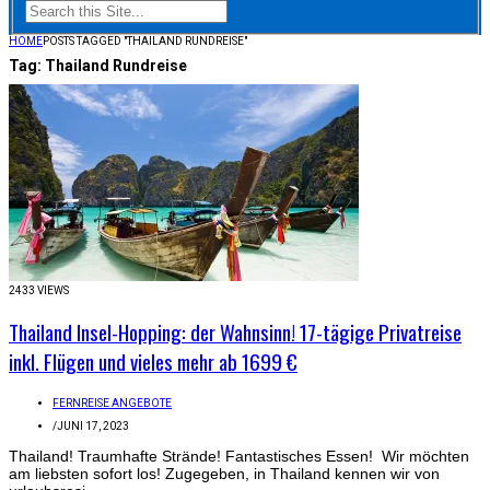
HOME
POSTS TAGGED "THAILAND RUNDREISE"
Tag:
Thailand Rundreise
2433 VIEWS
Thailand Insel-Hopping: der Wahnsinn! 17-tägige Privatreise
inkl. Flügen und vieles mehr ab 1699 €
FERNREISE ANGEBOTE
/
JUNI 17, 2023
Thailand! Traumhafte Strände! Fantastisches Essen! Wir möchten
am liebsten sofort los! Zugegeben, in Thailand kennen wir von