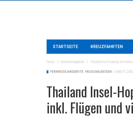
STARTSEITE
KREUZFAHRTEN
Home
Fernreise Angebote
Thailand Insel-Hopping: Der Wahnsi
FERNREISE ANGEBOTE
PAUSCHALREISEN
/
JUNI 17, 202
Thailand Insel-Ho
inkl. Flügen und 