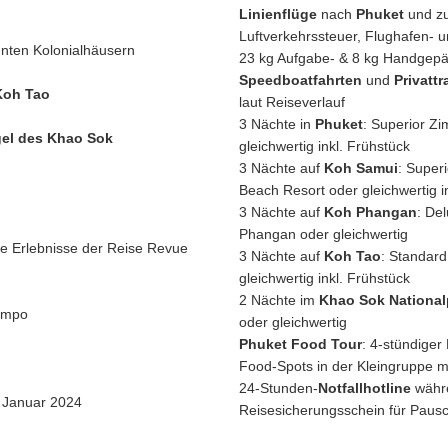
Linienflüge
nach
Phuket
und zu
Luftverkehrssteuer, Flughafen- 
nten Kolonialhäusern
23 kg Aufgabe- & 8 kg Handgep
Speedboatfahrten
und
Privattr
Koh Tao
laut Reiseverlauf
3 Nächte in
Phuket
: Superior Z
el des Khao Sok
gleichwertig inkl. Frühstück
3 Nächte auf
Koh Samui
: Super
Beach Resort oder gleichwertig i
3 Nächte auf
Koh Phangan
: De
Phangan oder gleichwertig
e Erlebnisse der Reise Revue
3 Nächte auf
Koh Tao
: Standar
gleichwertig inkl. Frühstück
2 Nächte im
Khao Sok National
Tempo
oder gleichwertig
Phuket Food Tour
: 4-stündiger
Food-Spots in der Kleingruppe m
24-Stunden-
Notfallhotline
währe
 Januar 2024
Reisesicherungsschein für Pausc