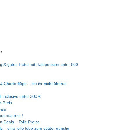
n?
g & guten Hotel mit Halbpension unter 500
& Charterflüge – die ihr nicht überall
l inclusive unter 300 €
-Preis
eals
ut mal rein !
n Deals – Tolle Preise
s – eine tolle Idee zum später günstig