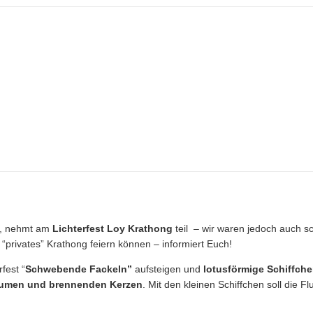
t, nehmt am
Lichterfest Loy Krathong
teil – wir waren jedoch auch s
“privates” Krathong feiern können – informiert Euch!
fest “
Schwebende Fackeln”
aufsteigen und
lotusförmige Schiffch
lumen und brennenden Kerzen
. Mit den kleinen Schiffchen soll die