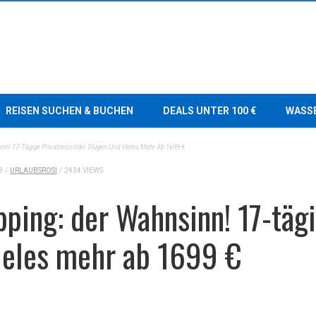
REISEN SUCHEN & BUCHEN
DEALS UNTER 100 €
WASS
nn! 17-Tägige Privatreise Inkl. Flügen Und Vieles Mehr Ab 1699 €
3
/
URLAUBSROSI
/
2434 VIEWS
pping: der Wahnsinn! 17-tägi
vieles mehr ab 1699 €