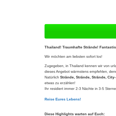
Thailand! Traumhafte Strände! Fantast
Wir möchten am liebsten sofort los!
Zugegeben, in Thailand kennen wir von url
dieses Angebot wärmstens empfehlen, denn hi
Natürlich
Strände, Strände, Strände, Cit
etwas zu erzählen!
Ihr residiert immer 2-3 Nächte in 3-5 Stern
Reise Eures Lebens!
Diese Highlights warten auf Euch: