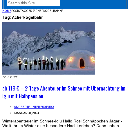
HOME
POSTS TAGGED "ACHERKOGELBAHN"
Tag:
Acherkogelbahn
7293 VIEWS
ab 119 € – 2 Tage Abenteuer im Schnee mit Übernachtung im
Iglu mit Halbpension
ANGEBOTE UNTER 200 EURO
/
JANUAR 28, 2024
Winterabenteuer im Schnee-Iglu Hallo Rosi Schnäppchen Jäger -
Wollt Ihr im Winter eine besondere Nacht erleben? Dann haben...