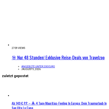
2709 VIEWS
🎯 Nur 48 Stunden! Exklusive Reise-Deals von Travelzoo
ANGEBOTE UNTER 200 EURO
/
AUGUST 9, 2026
zuletzt gepostet
Ab 149 € P.P. – 🏝️ 4 Tage Mauritius-Feeling In Europa: Dein Traumurlaub In
San Vito Lo Capo