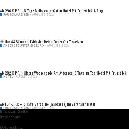
Ab 296 € P.P. – 6 Tage Mallorca Im Guten Hotel Mit Frühstück & Flug
PAUSCHALREISEN
/
AUGUST 9, 2026
🎯 Nur 48 Stunden! Exklusive Reise-Deals Von Travelzoo
ANGEBOTE UNTER 200 EURO
/
AUGUST 9, 2026
Ab 202 € P.P. – Übers Wochenende Am Attersee: 3 Tage Im Top-Hotel Mit Frühstück
HOTEL
/
AUGUST 9, 2026
Ab 194 € P.P. – 3 Tage Bardolino (Gardasee) Im Zentralen Hotel
PAUSCHALREISEN
/
AUGUST 8, 2026
Infos zur Seite
Impressum
Datenschutz