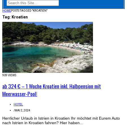
HOME
POSTS TAGGED "KROATIEN"
Tag:
Kroatien
909 VIEWS
ab 324 € – 1 Woche Kroatien inkl. Halbpension mit
Meerwasser-Pool!
HOTEL
/
MAI 2, 2024
Herrlicher Urlaub in Istrien in Kroatien Ihr möchtet mit Eurem Auto
nach Istrien in Kroatien fahren? Hier haben...