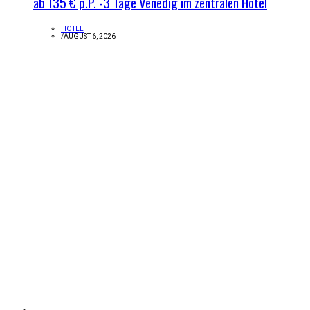
ab 135 € p.P. -3 Tage Venedig im zentralen Hotel
HOTEL
/
AUGUST 6, 2026