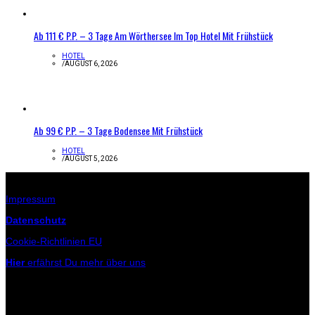
Ab 111 € P.P. – 3 Tage Am Wörthersee Im Top Hotel Mit Frühstück
HOTEL
/
AUGUST 6, 2026
Ab 99 € P.P. – 3 Tage Bodensee Mit Frühstück
HOTEL
/
AUGUST 5, 2026
Infos zur Seite
Impressum
Datenschutz
Cookie-Richtlinien EU
Hier
erfährst Du mehr über uns