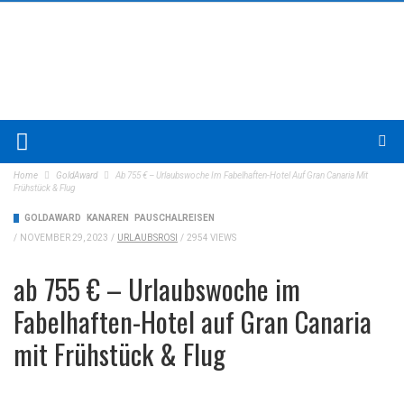
Home
GoldAward
Ab 755 € – Urlaubswoche Im Fabelhaften-Hotel Auf Gran Canaria Mit
Frühstück & Flug
GOLDAWARD
KANAREN
PAUSCHALREISEN
/
NOVEMBER 29, 2023
/
URLAUBSROSI
/
2954 VIEWS
ab 755 € – Urlaubswoche im
Fabelhaften-Hotel auf Gran Canaria
mit Frühstück & Flug