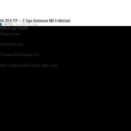
Ab 99 € P.P. – 3 Tage Bodensee Mit Frühstück
HOTEL
/
AUGUST 5, 2026
Infos zur Seite
Impressum
Datenschutz
Cookie-Richtlinien EU
Hier
erfährst Du mehr über uns