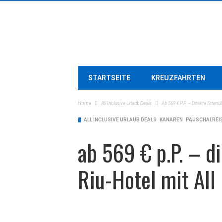
STARTSEITE
KREUZFAHRTEN
Home
All Inclusive Urlaub Deals
Ab 569 € P.P. – Direkte Strand
ALL INCLUSIVE URLAUB DEALS
KANAREN
PAUSCHALREI
ab 569 € p.P. – d
Riu-Hotel mit All 