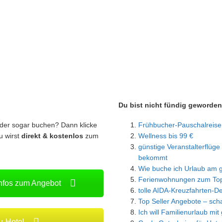
Du bist nicht fündig geworde
oder sogar buchen? Dann klicke
Frühbucher-Pauschalreise
u wirst
direkt & kostenlos
zum
Wellness bis 99 €
günstige Veranstalterflüge 
bekommt
Wie buche ich Urlaub am g
Ferienwohnungen zum Top
Infos zum Angebot
tolle AIDA-Kreuzfahrten-D
Top Seller Angebote – scha
Ich will Familienurlaub mit
iu-Hotel