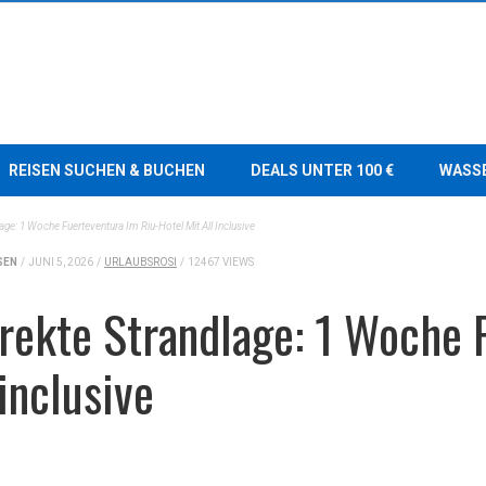
REISEN SUCHEN & BUCHEN
DEALS UNTER 100 €
WASS
lage: 1 Woche Fuerteventura Im Riu-Hotel Mit All Inclusive
SEN
/
JUNI 5, 2026
/
URLAUBSROSI
/
12467 VIEWS
irekte Strandlage: 1 Woche 
inclusive