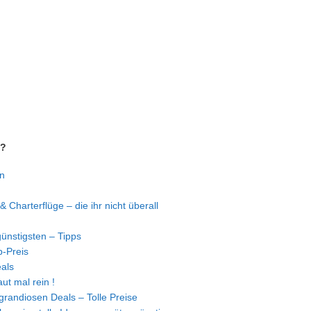
n?
n
& Charterflüge – die ihr nicht überall
ünstigsten – Tipps
-Preis
eals
ut mal rein !
 grandiosen Deals – Tolle Preise