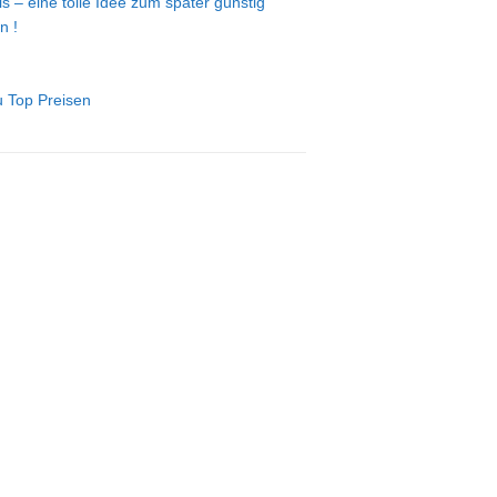
s – eine tolle Idee zum später günstig
n !
u Top Preisen