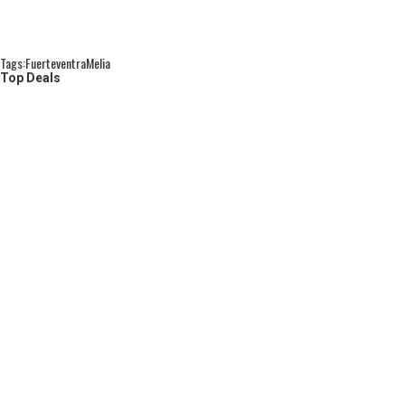
Tags:
Fuerteventra
Melia
Top Deals