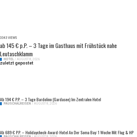
3343 VIEWS
ab 145 € p.P. – 3 Tage im Gasthaus mit Frühstück nahe
Leutaschklamm
HOTEL
/
AUGUST 8, 2026
zuletzt gepostet
Ab 194 € P.P. – 3 Tage Bardolino (Gardasee) Im Zentralen Hotel
PAUSCHALREISEN
/
AUGUST 8, 2026
Ab 689 € P.P. – Holidaycheck-Award-Hotel An Der Soma Bay: 1 Woche Mit Flug & HP
PAUSCHALREISEN
/
AUGUST 8, 2026