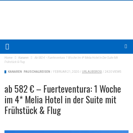
Home
Kanaren
Ab 582 € – Fuerteventura: 1 Woche Im 4* Melia Hotel In Der Suite Mit
Frühstück & Flug
KANAREN
PAUSCHALREISEN
/
FEBRUAR 21, 2020
/
URLAUBSROSI
/
2420 VIEWS
ab 582 € – Fuerteventura: 1 Woche
im 4* Melia Hotel in der Suite mit
Frühstück & Flug