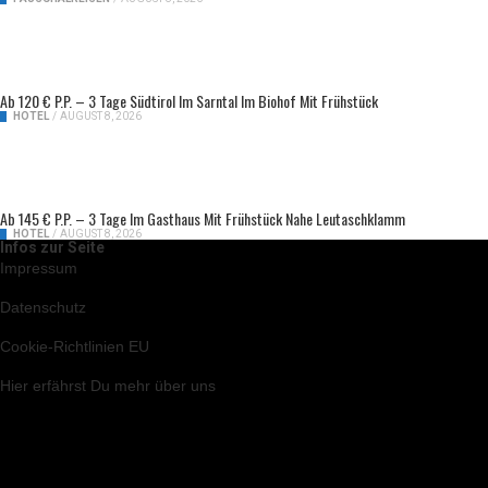
Ab 120 € P.P. – 3 Tage Südtirol Im Sarntal Im Biohof Mit Frühstück
HOTEL
/
AUGUST 8, 2026
Ab 145 € P.P. – 3 Tage Im Gasthaus Mit Frühstück Nahe Leutaschklamm
HOTEL
/
AUGUST 8, 2026
Infos zur Seite
Impressum
Datenschutz
Cookie-Richtlinien EU
Hier
erfährst Du mehr über uns