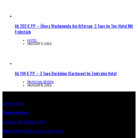
Ab 202 € P.P. – Übers Wochenende Am Attersee: 3 Tage Im Top-Hotel Mit
Frühstück
HOTEL
/
AUGUST 9, 2026
Ab 194 € P.P. – 3 Tage Bardolino (Gardasee) Im Zentralen Hotel
PAUSCHALREISEN
/
AUGUST 8, 2026
Infos zur Seite
Impressum
Datenschutz
Cookie-Richtlinien EU
Hier
erfährst Du mehr über uns