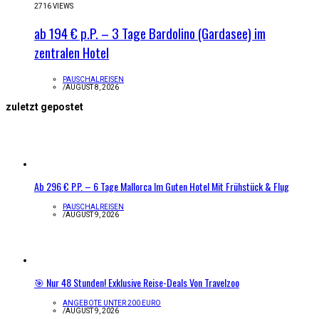
2716 VIEWS
ab 194 € p.P. – 3 Tage Bardolino (Gardasee) im
zentralen Hotel
PAUSCHALREISEN
/
AUGUST 8, 2026
zuletzt gepostet
Ab 296 € P.P. – 6 Tage Mallorca Im Guten Hotel Mit Frühstück & Flug
PAUSCHALREISEN
/
AUGUST 9, 2026
🎯 Nur 48 Stunden! Exklusive Reise-Deals Von Travelzoo
ANGEBOTE UNTER 200 EURO
/
AUGUST 9, 2026