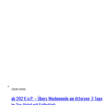
22809 VIEWS
ab 202 € p.P. – Übers Wochenende am Attersee: 3 Tage
im Top-Hotel mit Frühstück