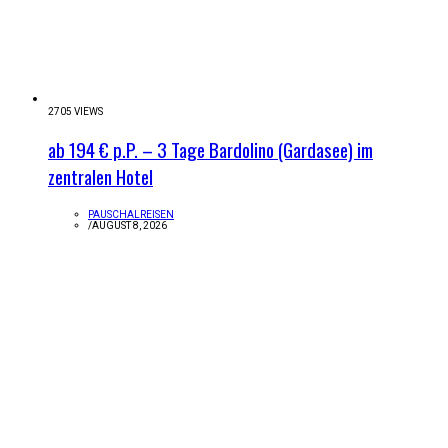
2705 VIEWS
ab 194 € p.P. – 3 Tage Bardolino (Gardasee) im
zentralen Hotel
PAUSCHALREISEN
/
AUGUST 8, 2026