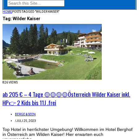
HOME
POSTS TAGGED "WILDER KAISER"
Tag:
Wilder Kaiser
826 VIEWS
ab 205 € – 4 Tage 🟡🟡🟡🟡Österreich Wilder Kaiser inkl.
HP👉 2 Kids bis 11J .frei
BERGE & SEEN
/
JULI 25, 2023
Top Hotel in herrlichster Umgebung! Willkommen im Hotel Berghof
in Österreich am Wilden Kaiser! Hier erwarten euch