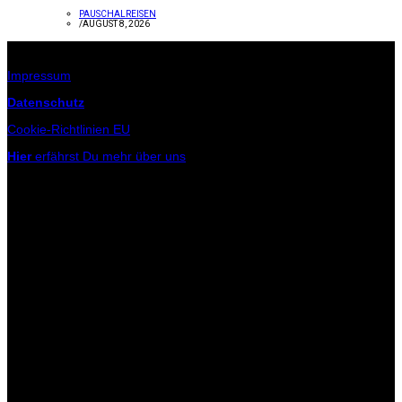
PAUSCHALREISEN
/
AUGUST 8, 2026
Infos zur Seite
Impressum
Datenschutz
Cookie-Richtlinien EU
Hier
erfährst Du mehr über uns