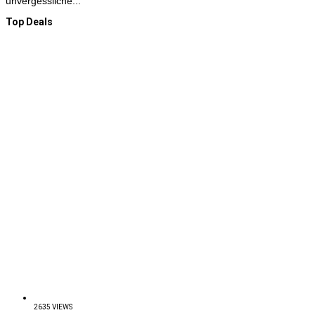
unvergessliche...
Top Deals
2635 VIEWS