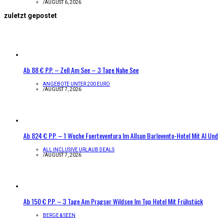
/
AUGUST 6, 2026
zuletzt gepostet
Ab 88 € P.P. – Zell Am See – 3 Tage Nahe See
ANGEBOTE UNTER 200 EURO
/
AUGUST 7, 2026
Ab 824 € P.P. – 1 Woche Fuerteventura Im Allsun Barlovento-Hotel Mit AI Und
ALL INCLUSIVE URLAUB DEALS
/
AUGUST 7, 2026
Ab 150 € P.P. – 3 Tage Am Pragser Wildsee Im Top Hotel Mit Frühstück
BERGE & SEEN