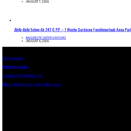
/
AUGUST 7, 2026
Bella Italia
Schon Ab 247 € P.P. – 1 Woche Gardasee Familienurlaub Aqua Par
ANGEBOTE UNTER 200 EURO
/
AUGUST 6, 2026
Infos zur Seite
Impressum
Datenschutz
Cookie-Richtlinien EU
Hier
erfährst Du mehr über uns