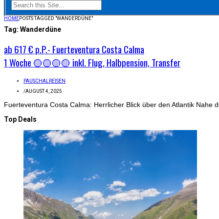
HOME
POSTS TAGGED "WANDERDÜNE"
Tag:
Wanderdüne
ab 617 € p.P.- Fuerteventura Costa Calma
1 Woche 🟡🟡🟡🟡 inkl. Flug, Halbpension, Transfer
PAUSCHALREISEN
/
AUGUST 4, 2025
Fuerteventura Costa Calma: Herrlicher Blick über den Atlantik Nahe d
Top Deals