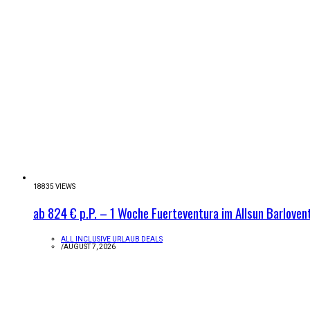
18835 VIEWS
ab 824 € p.P. – 1 Woche Fuerteventura im Allsun Barlovent
ALL INCLUSIVE URLAUB DEALS
/
AUGUST 7, 2026