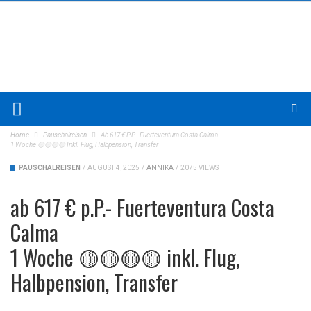
Home
Pauschalreisen
Ab 617 € P.P.- Fuerteventura Costa Calma
1 Woche 🟡🟡🟡🟡 Inkl. Flug, Halbpension, Transfer
PAUSCHALREISEN
/
AUGUST 4, 2025
/
ANNIKA
/
2075 VIEWS
ab 617 € p.P.- Fuerteventura Costa
Calma
1 Woche 🟡🟡🟡🟡 inkl. Flug,
Halbpension, Transfer