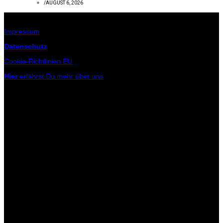
/
AUGUST 6, 2026
Infos zur Seite
Impressum
Datenschutz
Cookie-Richtlinien EU
Hier
erfährst Du mehr über uns