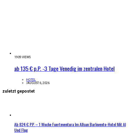
1909 VIEWS
ab 135 € p.P. -3 Tage Venedig im zentralen Hotel
HOTEL
/
AUGUST 6, 2026
zuletzt gepostet
Ab 824 € P.P. – 1 Woche Fuerteventura Im Allsun Barlovento-Hotel Mit AI
Und Flug