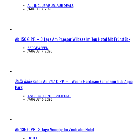
ALL INCLUSIVE URLAUB DEALS
/
AUGUST 7, 2026
Ab 150 € P.P. – 3 Tage Am Pragser Wildsee Im Top Hotel Mit Frühstück
BERGE & SEEN
/
AUGUST 7, 2026
Bella Italia
Schon Ab 247 € P.P. – 1 Woche Gardasee Familienurlaub Aqua
Park
ANGEBOTE UNTER 200 EURO
/
AUGUST 6, 2026
Ab 135 € P.P. -3 Tage Venedig Im Zentralen Hotel
HOTEL