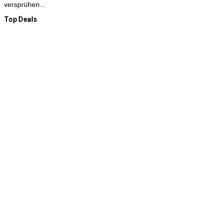
versprühen...
Top Deals