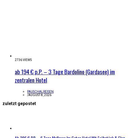
2736 VIEWS
ab 194 € p.P. – 3 Tage Bardolino (Gardasee) im
zentralen Hotel
PAUSCHALREISEN
/
AUGUST 8, 2026
zuletzt gepostet
Ab 296 € P.P. – 6 Tage Mallorca Im Guten Hotel Mit Frühstück & Flug