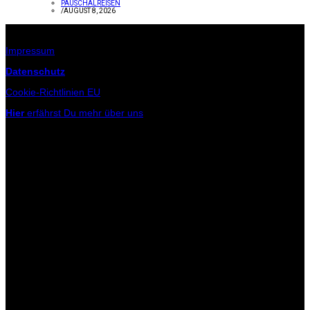
PAUSCHALREISEN
/
AUGUST 8, 2026
Infos zur Seite
Impressum
Datenschutz
Cookie-Richtlinien EU
Hier
erfährst Du mehr über uns