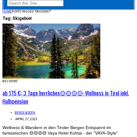
HOME
POSTS TAGGED "SKIGEBIET"
Tag:
Skigebiet
842 VIEWS
ab 175 €: 3 Tage herrliches🟡🟡🟡🟡-Wellness in Tirol inkl.
Halbpension
BERGE & SEEN
/
APRIL 27, 2023
Wellness & Wandern in den Tiroler Bergen Entspannt im
fantastischen 🟡🟡🟡🟡 Vaya Hotel Kühtai - der "VAYA-Style"