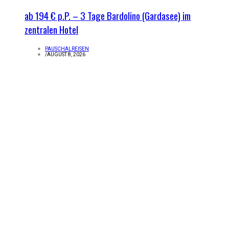
ab 194 € p.P. – 3 Tage Bardolino (Gardasee) im
zentralen Hotel
PAUSCHALREISEN
/
AUGUST 8, 2026