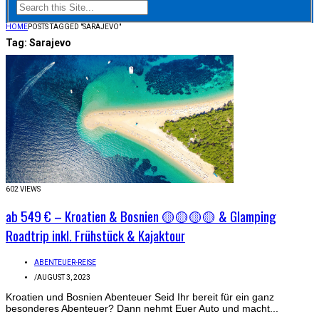
HOME
POSTS TAGGED "SARAJEVO"
Tag:
Sarajevo
602 VIEWS
ab 549 € – Kroatien & Bosnien 🟡🟡🟡🟡 & Glamping
Roadtrip inkl. Frühstück & Kajaktour
ABENTEUER-REISE
/
AUGUST 3, 2023
Kroatien und Bosnien Abenteuer Seid Ihr bereit für ein ganz
besonderes Abenteuer? Dann nehmt Euer Auto und macht...