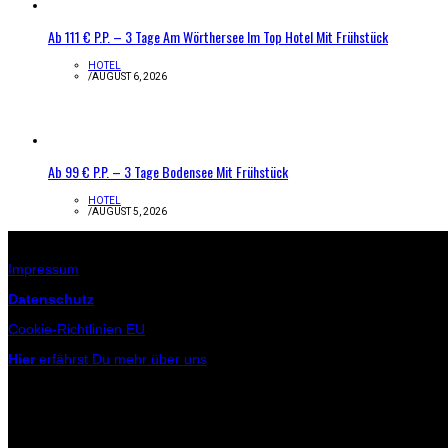
Ab 111 € P.P. – 3 Tage Am Wörthersee Im Top Hotel Mit Frühstück
HOTEL
/
AUGUST 6, 2026
Ab 99 € P.P. – 3 Tage Bodensee Mit Frühstück
HOTEL
/
AUGUST 5, 2026
Infos zur Seite
Impressum
Datenschutz
Cookie-Richtlinien EU
Hier
erfährst Du mehr über uns