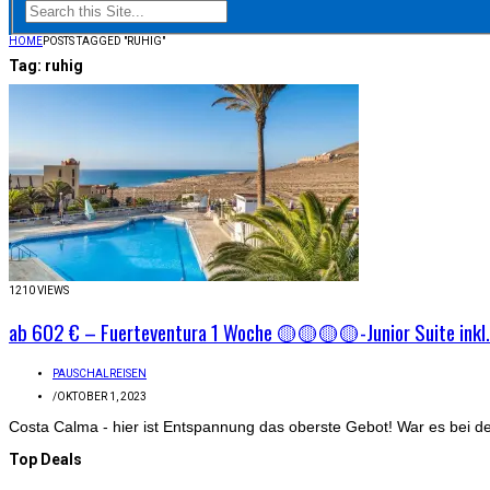
HOME
POSTS TAGGED "RUHIG"
Tag:
ruhig
1210 VIEWS
ab 602 € – Fuerteventura 1 Woche 🟡🟡🟡🟡-Junior Suite inkl.
PAUSCHALREISEN
/
OKTOBER 1, 2023
Costa Calma - hier ist Entspannung das oberste Gebot! War es bei der 
Top Deals