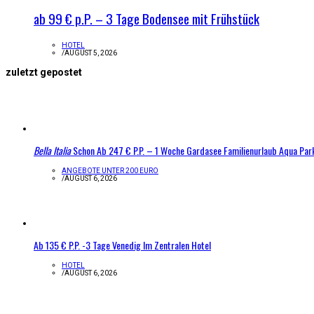
ab 99 € p.P. – 3 Tage Bodensee mit Frühstück
HOTEL
/
AUGUST 5, 2026
zuletzt gepostet
Bella Italia
Schon Ab 247 € P.P. – 1 Woche Gardasee Familienurlaub Aqua Par
ANGEBOTE UNTER 200 EURO
/
AUGUST 6, 2026
Ab 135 € P.P. -3 Tage Venedig Im Zentralen Hotel
HOTEL
/
AUGUST 6, 2026