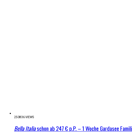
250836 VIEWS
Bella Italia
schon ab 247 € p.P. – 1 Woche Gardasee Famil