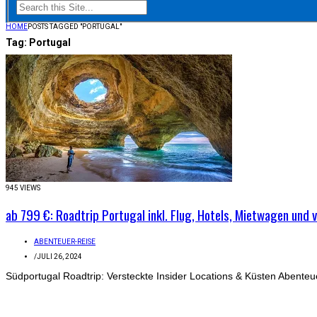
HOME
POSTS TAGGED "PORTUGAL"
Tag:
Portugal
945 VIEWS
ab 799 €: Roadtrip Portugal inkl. Flug, Hotels, Mietwagen und v
ABENTEUER-REISE
/
JULI 26, 2024
Südportugal Roadtrip: Versteckte Insider Locations & Küsten Abenteue