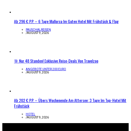
Ab 296 € P.P. – 6 Tage Mallorca Im Guten Hotel Mit Frühstück & Flug
PAUSCHALREISEN
/
AUGUST 9, 2026
🎯 Nur 48 Stunden! Exklusive Reise-Deals Von Travelzoo
ANGEBOTE UNTER 200 EURO
/
AUGUST 9, 2026
Ab 202 € P.P. – Übers Wochenende Am Attersee: 3 Tage Im Top-Hotel Mit
Frühstück
HOTEL
/
AUGUST 9, 2026
Infos zur Seite