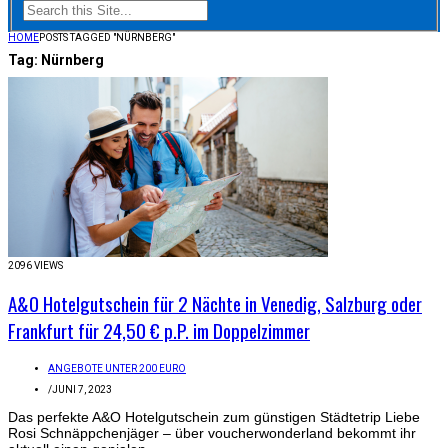
HOME
POSTS TAGGED "NÜRNBERG"
Tag:
Nürnberg
2096 VIEWS
A&O Hotelgutschein für 2 Nächte in Venedig, Salzburg oder
Frankfurt für 24,50 € p.P. im Doppelzimmer
ANGEBOTE UNTER 200 EURO
/
JUNI 7, 2023
Das perfekte A&O Hotelgutschein zum günstigen Städtetrip Liebe
Rosi Schnäppchenjäger – über voucherwonderland bekommt ihr