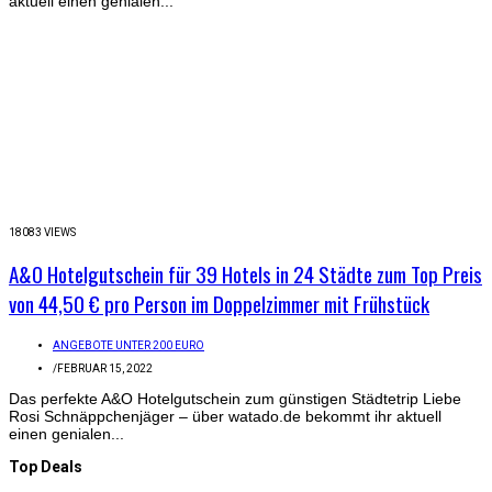
aktuell einen genialen...
18083 VIEWS
A&O Hotelgutschein für 39 Hotels in 24 Städte zum Top Preis
von 44,50 € pro Person im Doppelzimmer mit Frühstück
ANGEBOTE UNTER 200 EURO
/
FEBRUAR 15, 2022
Das perfekte A&O Hotelgutschein zum günstigen Städtetrip Liebe
Rosi Schnäppchenjäger – über watado.de bekommt ihr aktuell
einen genialen...
Top Deals