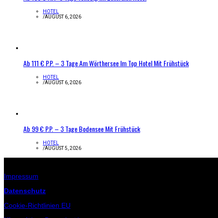
HOTEL
/
AUGUST 6, 2026
Ab 111 € P.P. – 3 Tage Am Wörthersee Im Top Hotel Mit Frühstück
HOTEL
/
AUGUST 6, 2026
Ab 99 € P.P. – 3 Tage Bodensee Mit Frühstück
HOTEL
/
AUGUST 5, 2026
Infos zur Seite
Impressum
Datenschutz
Cookie-Richtlinien EU