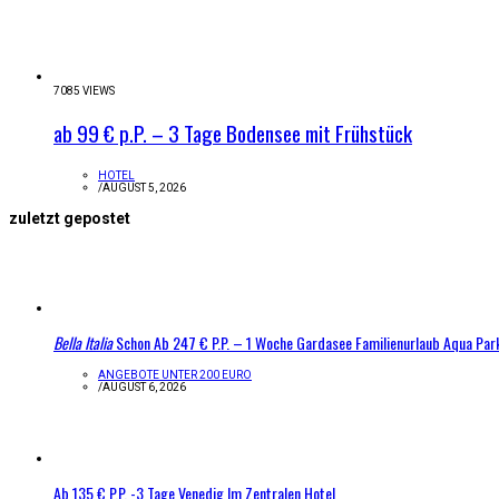
7085 VIEWS
ab 99 € p.P. – 3 Tage Bodensee mit Frühstück
HOTEL
/
AUGUST 5, 2026
zuletzt gepostet
Bella Italia
Schon Ab 247 € P.P. – 1 Woche Gardasee Familienurlaub Aqua Par
ANGEBOTE UNTER 200 EURO
/
AUGUST 6, 2026
Ab 135 € P.P. -3 Tage Venedig Im Zentralen Hotel