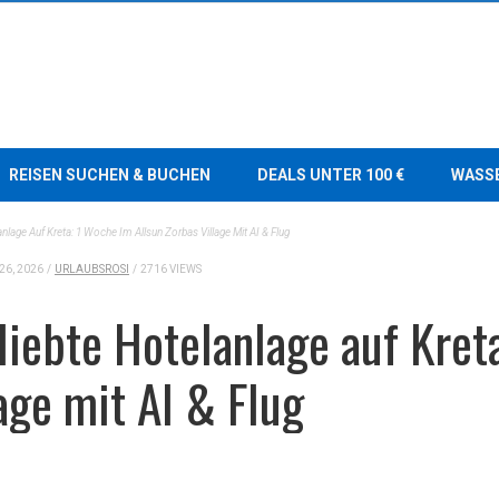
REISEN SUCHEN & BUCHEN
DEALS UNTER 100 €
WASS
anlage Auf Kreta: 1 Woche Im Allsun Zorbas Village Mit AI & Flug
26, 2026
/
URLAUBSROSI
/
2716 VIEWS
eliebte Hotelanlage auf Kre
age mit AI & Flug