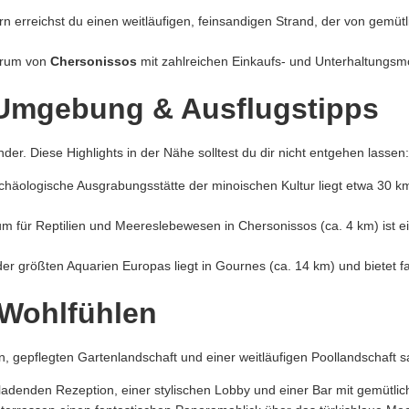
 erreichst du einen weitläufigen,
feinsandigen Strand,
der von gemütl
trum von
Chersonissos
mit zahlreichen Einkaufs- und Unterhaltungsm
r Umgebung & Ausflugstipps
nder.
Diese Highlights in der Nähe solltest du dir nicht entgehen lassen:
häologische Ausgrabungsstätte der minoischen Kultur liegt etwa 30 km 
m für Reptilien und Meereslebewesen in Chersonissos (ca.
4 km) ist e
er größten Aquarien Europas liegt in Gournes (ca.
14 km) und bietet fa
Wohlfühlen
n,
gepflegten Gartenlandschaft und einer weitläufigen Poollandschaft 
nladenden Rezeption,
einer stylischen Lobby und einer Bar mit gemütlic