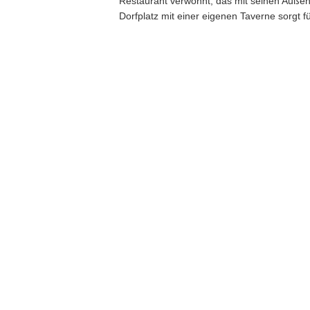
Restaurant verwöhnt,
das mit seinen Außent
Dorfplatz mit einer eigenen Taverne sorgt f