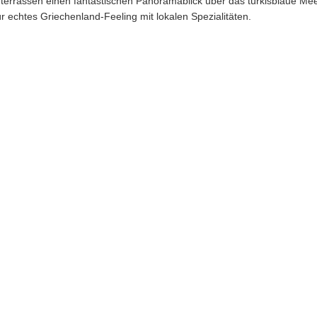
errassen einen fantastischen Panoramablick über das türkisblaue Meer
ür echtes Griechenland-Feeling mit lokalen Spezialitäten.