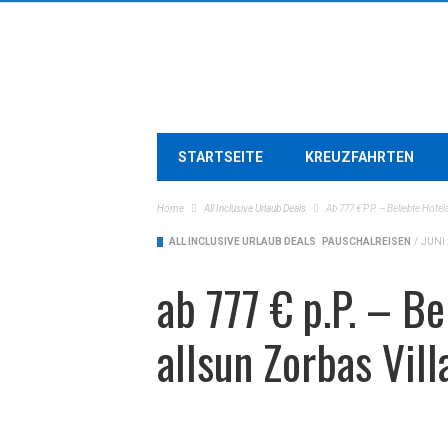
STARTSEITE
KREUZFAHRTEN
Home
All Inclusive Urlaub Deals
Ab 777 € P.P. – Beliebte Hotel
ALL INCLUSIVE URLAUB DEALS
PAUSCHALREISEN
/
JUNI 
ab 777 € p.P. – B
allsun Zorbas Vill