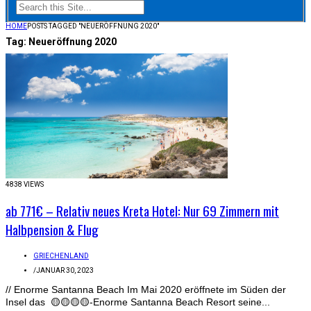
HOME
POSTS TAGGED "NEUERÖFFNUNG 2020"
Tag:
Neueröffnung 2020
4838 VIEWS
ab 771€ – Relativ neues Kreta Hotel: Nur 69 Zimmern mit
Halbpension & Flug
GRIECHENLAND
/
JANUAR 30, 2023
// Enorme Santanna Beach Im Mai 2020 eröffnete im Süden der
Insel das 🟡🟡🟡🟡-Enorme Santanna Beach Resort seine...