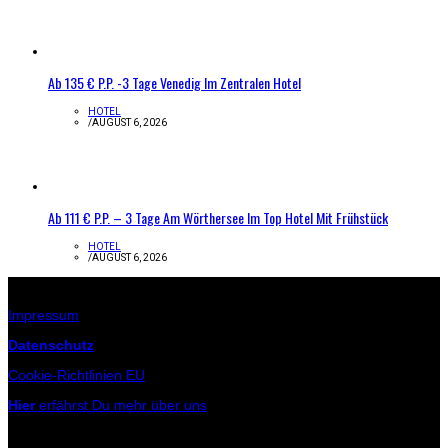
Ab 135 € P.P. -3 Tage Venedig Im Zentralen Hotel
HOTEL
/
AUGUST 6, 2026
Ab 111 € P.P. – 3 Tage Am Wörthersee Im Top Hotel Mit Frühstück
HOTEL
/
AUGUST 6, 2026
Infos zur Seite
Impressum
Datenschutz
Cookie-Richtlinien EU
Hier
erfährst Du mehr über uns