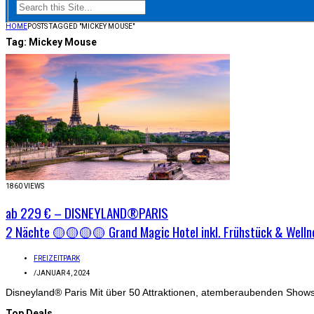
HOME
POSTS TAGGED "MICKEY MOUSE"
Tag:
Mickey Mouse
1860 VIEWS
ab 229 € – DISNEYLAND®PARIS
2 Nächte 🟡🟡🟡🟡 Grand Magic Hotel inkl. Frühstück & Wellne
FREIZEITPARK
/
JANUAR 4, 2024
Disneyland® Paris Mit über 50 Attraktionen, atemberaubenden Shows
Top Deals