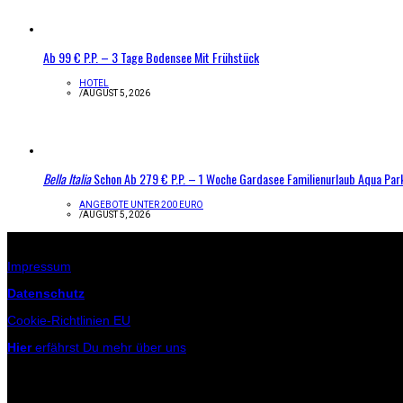
Ab 99 € P.P. – 3 Tage Bodensee Mit Frühstück
HOTEL
/
AUGUST 5, 2026
Bella Italia
Schon Ab 279 € P.P. – 1 Woche Gardasee Familienurlaub Aqua Par
ANGEBOTE UNTER 200 EURO
/
AUGUST 5, 2026
Infos zur Seite
Impressum
Datenschutz
Cookie-Richtlinien EU
Hier
erfährst Du mehr über uns