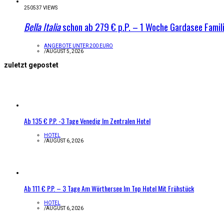
250537 VIEWS
Bella Italia
schon ab 279 € p.P. – 1 Woche Gardasee Famil
ANGEBOTE UNTER 200 EURO
/
AUGUST 5, 2026
zuletzt gepostet
Ab 135 € P.P. -3 Tage Venedig Im Zentralen Hotel
HOTEL
/
AUGUST 6, 2026
Ab 111 € P.P. – 3 Tage Am Wörthersee Im Top Hotel Mit Frühstück
HOTEL
/
AUGUST 6, 2026