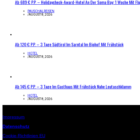
Ab 689 € P.P. – Holidaycheck-Award-Hotel An Der Soma Bay: 1 Woche Mit Fl
PAUSCHALREISEN
/
AUGUST 8, 2026
Ab 120 € P.P. – 3 Tage Südtirol Im Sarntal Im Biohof Mit Frühstück
HOTEL
/
AUGUST 8, 2026
Ab 145 € P.P. – 3 Tage Im Gasthaus Mit Frühstück Nahe Leutaschklamm
HOTEL
/
AUGUST 8, 2026
Infos zur Seite
Impressum
Datenschutz
Cookie-Richtlinien EU