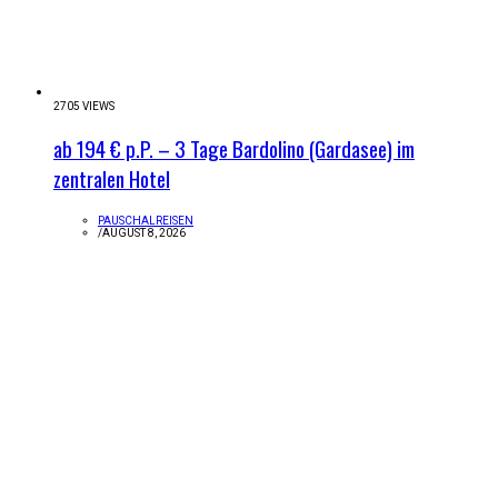
2705 VIEWS
ab 194 € p.P. – 3 Tage Bardolino (Gardasee) im
zentralen Hotel
PAUSCHALREISEN
/
AUGUST 8, 2026