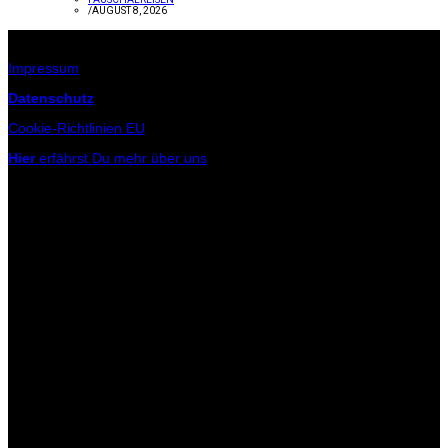
/
AUGUST 8, 2026
Infos zur Seite
Impressum
Datenschutz
Cookie-Richtlinien EU
Hier
erfährst Du mehr über uns