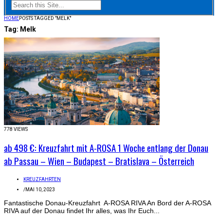
HOME
POSTS TAGGED "MELK"
Tag:
Melk
778 VIEWS
ab 498 €: Kreuzfahrt mit A-ROSA 1 Woche entlang der Donau
ab Passau – Wien – Budapest – Bratislava – Österreich
KREUZFAHRTEN
/
MAI 10, 2023
Fantastische Donau-Kreuzfahrt A-ROSA RIVA An Bord der A-ROSA
RIVA auf der Donau findet Ihr alles, was Ihr Euch...