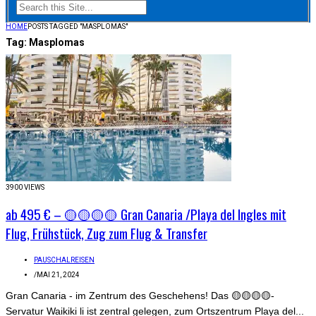
HOME
POSTS TAGGED "MASPLOMAS"
Tag:
Masplomas
3900 VIEWS
ab 495 € – 🟡🟡🟡🟡 Gran Canaria /Playa del Ingles mit
Flug, Frühstück, Zug zum Flug & Transfer
PAUSCHALREISEN
/
MAI 21, 2024
Gran Canaria - im Zentrum des Geschehens! Das 🟡🟡🟡🟡-
Servatur Waikiki li ist zentral gelegen, zum Ortszentrum Playa del...