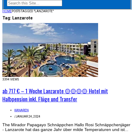
HOME
POSTS TAGGED "LANZAROTE"
Tag:
Lanzarote
3394 VIEWS
ab 717 € – 1 Woche Lanzarote 🟡🟡🟡🟡 Hotel mit
Halbpension inkl. Flüge und Transfer
KANAREN
/
JANUAR 24, 2024
The Mirador Papagayo Schnäppchen Hallo Rosi Schnäppchenjäger
- Lanzarote hat das ganze Jahr über milde Temperaturen und ist...