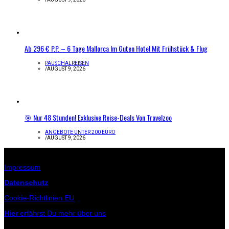
Ab 296 € P.P. – 6 Tage Mallorca Im Guten Hotel Mit Frühstück & Flug
PAUSCHALREISEN
/
AUGUST 9, 2026
🎯 Nur 48 Stunden! Exklusive Reise-Deals Von Travelzoo
ANGEBOTE UNTER 200 EURO
/
AUGUST 9, 2026
Infos zur Seite
Impressum
Datenschutz
Cookie-Richtlinien EU
Hier
erfährst Du mehr über uns