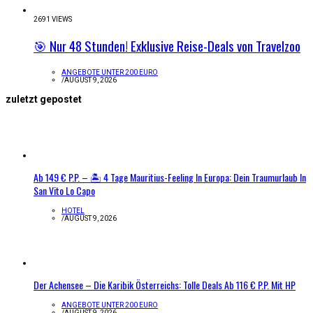
2691 VIEWS
🎯 Nur 48 Stunden! Exklusive Reise-Deals von Travelzoo
ANGEBOTE UNTER 200 EURO
/
AUGUST 9, 2026
zuletzt gepostet
Ab 149 € P.P. – 🏝️ 4 Tage Mauritius-Feeling In Europa: Dein Traumurlaub In
San Vito Lo Capo
HOTEL
/
AUGUST 9, 2026
Der Achensee – Die Karibik Österreichs: Tolle Deals Ab 116 € P.P. Mit HP
ANGEBOTE UNTER 200 EURO
/
AUGUST 9, 2026