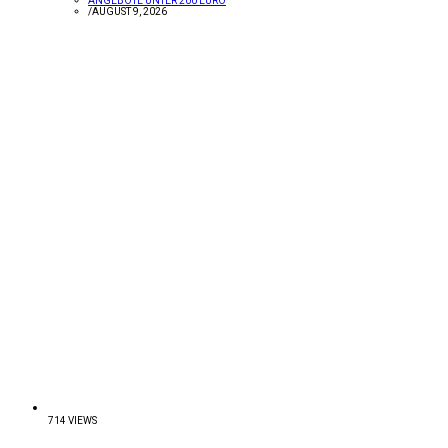
ANGEBOTE UNTER 200 EURO
/
AUGUST 9, 2026
714 VIEWS