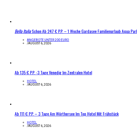
Bella Italia
Schon Ab 247 € P.P. – 1 Woche Gardasee Familienurlaub Aqua Par
ANGEBOTE UNTER 200 EURO
/
AUGUST 6, 2026
Ab 135 € P.P. -3 Tage Venedig Im Zentralen Hotel
HOTEL
/
AUGUST 6, 2026
Ab 111 € P.P. – 3 Tage Am Wörthersee Im Top Hotel Mit Frühstück
HOTEL
/
AUGUST 6, 2026