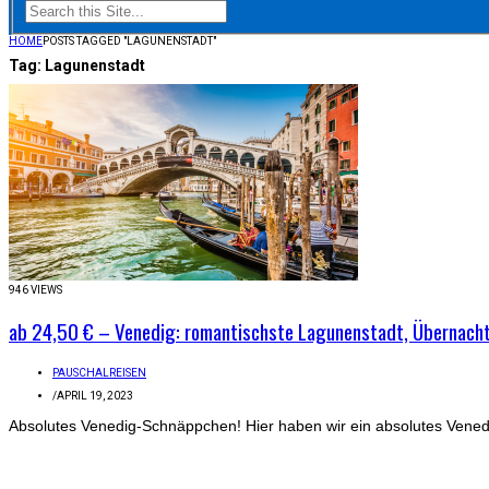
HOME
POSTS TAGGED "LAGUNENSTADT"
Tag:
Lagunenstadt
946 VIEWS
ab 24,50 € – Venedig: romantischste Lagunenstadt, Übernachtung
PAUSCHALREISEN
/
APRIL 19, 2023
Absolutes Venedig-Schnäppchen! Hier haben wir ein absolutes Venedi