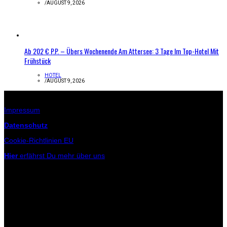
/
AUGUST 9, 2026
Ab 202 € P.P. – Übers Wochenende Am Attersee: 3 Tage Im Top-Hotel Mit
Frühstück
HOTEL
/
AUGUST 9, 2026
Infos zur Seite
Impressum
Datenschutz
Cookie-Richtlinien EU
Hier
erfährst Du mehr über uns