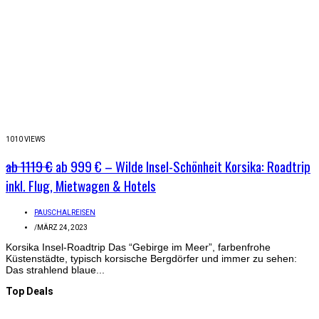
1010 VIEWS
ab 1119 €
ab 999 € – Wilde Insel-Schönheit Korsika: Roadtrip
inkl. Flug, Mietwagen & Hotels
PAUSCHALREISEN
/
MÄRZ 24, 2023
Korsika Insel-Roadtrip Das “Gebirge im Meer”, farbenfrohe
Küstenstädte, typisch korsische Bergdörfer und immer zu sehen:
Das strahlend blaue...
Top Deals