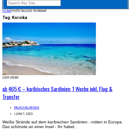
HOME
POSTS TAGGED "KORSIKA"
Tag:
Korsika
2639 VIEWS
ab 465 € – karibisches Sardinien: 1 Woche inkl. Flug &
Transfer
PAUSCHALREISEN
/
JUNI 7, 2023
Weiße Strände auf dem karibischen Sardinien - mitten in Europa.
Das schönste an einer Insel - Ihr habet...