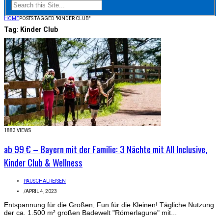
HOME
POSTS TAGGED "KINDER CLUB"
Tag:
Kinder Club
1883 VIEWS
ab 99 € – Bayern mit der Familie: 3 Nächte mit All Inclusive,
Kinder Club & Wellness
PAUSCHALREISEN
/
APRIL 4, 2023
Entspannung für die Großen, Fun für die Kleinen! Tägliche Nutzung
der ca. 1.500 m² großen Badewelt "Römerlagune" mit...