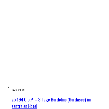
2662 VIEWS
ab 194 € p.P. – 3 Tage Bardolino (Gardasee) im
zentralen Hotel