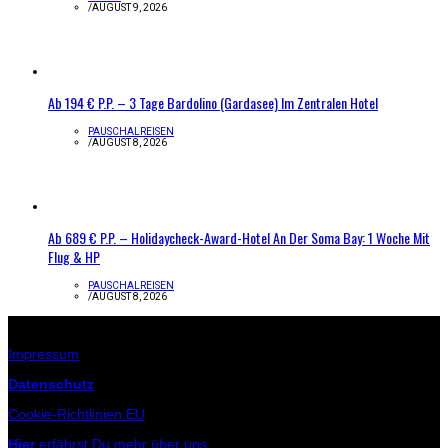
/
AUGUST 9, 2026
Ab 194 € P.P. – 3 Tage Bardolino (Gardasee) Im Zentralen Hotel
PAUSCHALREISEN
/
AUGUST 8, 2026
Ab 689 € P.P. – Holidaycheck-Award-Hotel An Der Soma Bay: 1 Woche Mit
Flug & HP
PAUSCHALREISEN
/
AUGUST 8, 2026
Infos zur Seite
Impressum
Datenschutz
Cookie-Richtlinien EU
Hier
erfährst Du mehr über uns