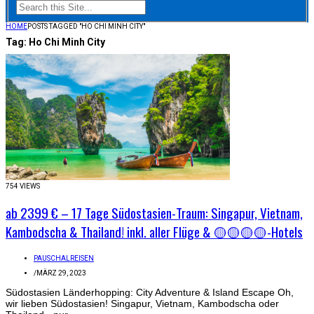
HOME
POSTS TAGGED "HO CHI MINH CITY"
Tag:
Ho Chi Minh City
754 VIEWS
ab 2399 € – 17 Tage Südostasien-Traum: Singapur, Vietnam,
Kambodscha & Thailand! inkl. aller Flüge & 🟡🟡🟡🟡-Hotels
PAUSCHALREISEN
/
MÄRZ 29, 2023
Südostasien Länderhopping: City Adventure & Island Escape Oh,
wir lieben Südostasien! Singapur, Vietnam, Kambodscha oder