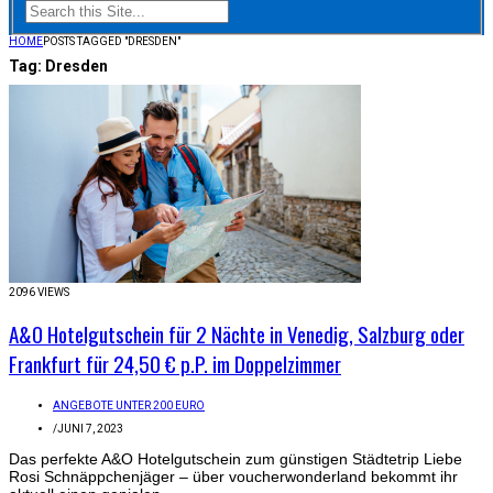
HOME
POSTS TAGGED "DRESDEN"
Tag:
Dresden
2096 VIEWS
A&O Hotelgutschein für 2 Nächte in Venedig, Salzburg oder
Frankfurt für 24,50 € p.P. im Doppelzimmer
ANGEBOTE UNTER 200 EURO
/
JUNI 7, 2023
Das perfekte A&O Hotelgutschein zum günstigen Städtetrip Liebe
Rosi Schnäppchenjäger – über voucherwonderland bekommt ihr