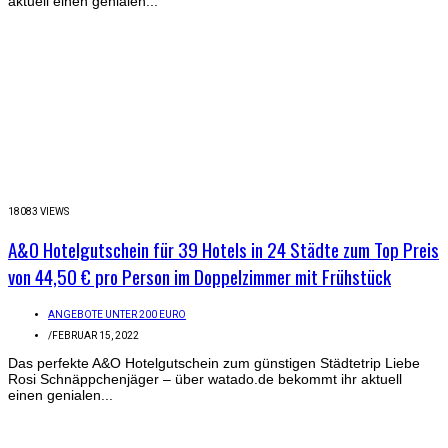
aktuell einen genialen...
18083 VIEWS
A&O Hotelgutschein für 39 Hotels in 24 Städte zum Top Preis
von 44,50 € pro Person im Doppelzimmer mit Frühstück
ANGEBOTE UNTER 200 EURO
/
FEBRUAR 15, 2022
Das perfekte A&O Hotelgutschein zum günstigen Städtetrip Liebe
Rosi Schnäppchenjäger – über watado.de bekommt ihr aktuell
einen genialen...