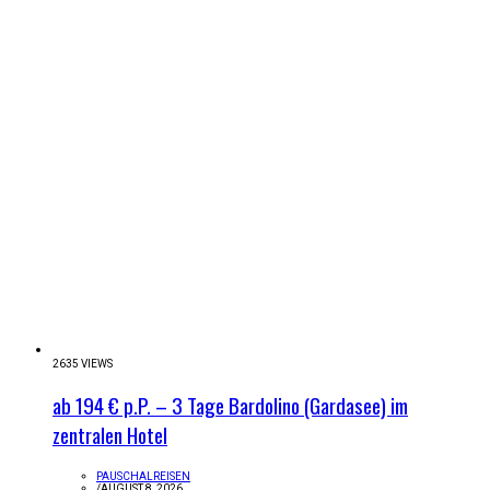
2635 VIEWS
ab 194 € p.P. – 3 Tage Bardolino (Gardasee) im
zentralen Hotel
PAUSCHALREISEN
/
AUGUST 8, 2026