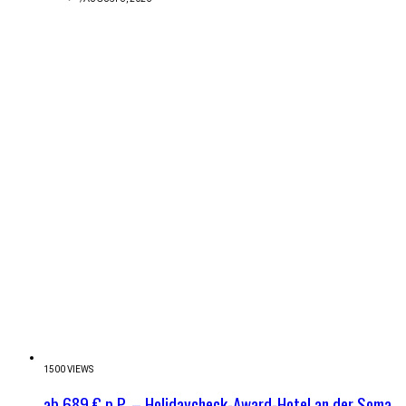
1500 VIEWS
ab 689 € p.P. – Holidaycheck-Award-Hotel an der Soma