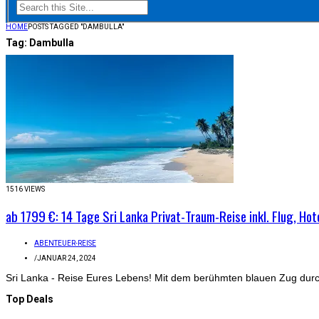
HOME
POSTS TAGGED "DAMBULLA"
Tag:
Dambulla
1516 VIEWS
ab 1799 €: 14 Tage Sri Lanka Privat-Traum-Reise inkl. Flug, Hot
ABENTEUER-REISE
/
JANUAR 24, 2024
Sri Lanka - Reise Eures Lebens! Mit dem berühmten blauen Zug durc
Top Deals