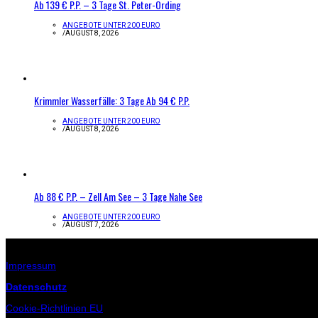
Ab 139 € P.P. – 3 Tage St. Peter-Ording
ANGEBOTE UNTER 200 EURO
/
AUGUST 8, 2026
Krimmler Wasserfälle: 3 Tage Ab 94 € P.P.
ANGEBOTE UNTER 200 EURO
/
AUGUST 8, 2026
Ab 88 € P.P. – Zell Am See – 3 Tage Nahe See
ANGEBOTE UNTER 200 EURO
/
AUGUST 7, 2026
Infos zur Seite
Impressum
Datenschutz
Cookie-Richtlinien EU