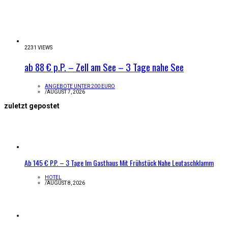
2231 VIEWS
ab 88 € p.P. – Zell am See – 3 Tage nahe See
ANGEBOTE UNTER 200 EURO
/
AUGUST 7, 2026
zuletzt gepostet
Ab 145 € P.P. – 3 Tage Im Gasthaus Mit Frühstück Nahe Leutaschklamm
HOTEL
/
AUGUST 8, 2026