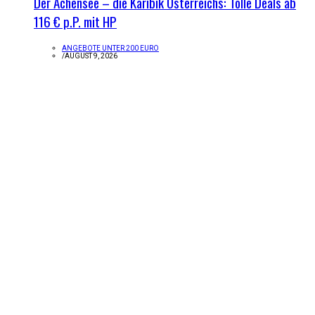
Der Achensee – die Karibik Österreichs: Tolle Deals ab
116 € p.P. mit HP
ANGEBOTE UNTER 200 EURO
/
AUGUST 9, 2026