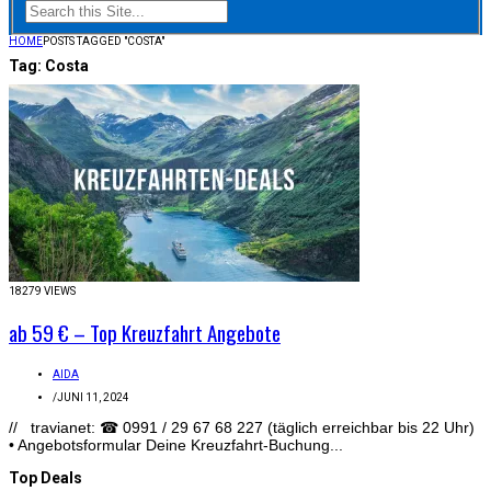
HOME
POSTS TAGGED "COSTA"
Tag:
Costa
18279 VIEWS
ab 59 € – Top Kreuzfahrt Angebote
AIDA
/
JUNI 11, 2024
// travianet: ☎ 0991 / 29 67 68 227 (täglich erreichbar bis 22 Uhr)
• Angebotsformular Deine Kreuzfahrt-Buchung...
Top Deals